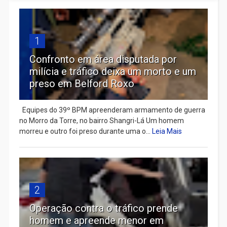
1
Confronto em área disputada por
milícia e tráfico deixa um morto e um
preso em Belford Roxo
Equipes do 39º BPM apreenderam armamento de guerra
no Morro da Torre, no bairro Shangri-Lá Um homem
morreu e outro foi preso durante uma o...
Leia Mais
2
Operação contra o tráfico prende
homem e apreende menor em