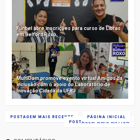
Funbel abre inscrições para curso de Libras
em Belford Roxo
MultiDom promove evento virtual Amigos da
Inclusão com o apoio do Laboratório de
Inovação Cidadã da UFRJ
POSTAGEM MAIS RECENTE
PÁGINA INICIAL
POSTAGEM MAIS ANTIGA