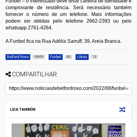
Funbel – o interessado deve levar carteira de identidade e
comprovante de residência. Será necessário também
fornecer o número de um telefone. Mais informações
podem ser obtidas pelo telefone 2662-2393 ou pelo
whatsapp 2761-4264.
A Funbel fica na Rua Adélia Sarruff, 39, Areia Branca.
Belford Roxo
Funbel
Libras
18499
80
13
COMPARTILHAR:
LEIA TAMBÉM