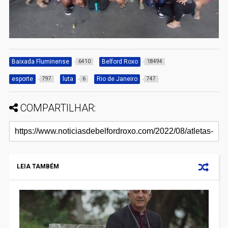
Baixada Fluminense
Belford Roxo
6410
18494
esporte
luta
Rio de Janeiro
797
6
747
COMPARTILHAR:
LEIA TAMBÉM