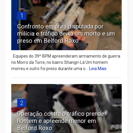
1
Confronto em área disputada por
milícia e tráfico deixa um morto e um
preso em Belford Roxo
Equipes do 39º BPM apreenderam armamento de guerra
no Morro da Torre, no bairro Shangri-Lá Um homem
morreu e outro foi preso durante uma o...
Leia Mais
2
Operação contra o tráfico prende
homem e apreende menor em
Belford Roxo