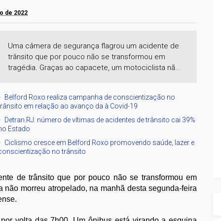
ho de 2022
Uma câmera de segurança flagrou um acidente de
trânsito que por pouco não se transformou em
tragédia. Graças ao capacete, um motociclista nã...
Belford Roxo realiza campanha de conscientização no
trânsito em relação ao avanço da à Covid-19
Detran.RJ: número de vítimas de acidentes de trânsito cai 39%
no Estado
Ciclismo cresce em Belford Roxo promovendo saúde, lazer e
conscientização no trânsito
nte de trânsito que por pouco não se transformou em
ta não morreu atropelado, na manhã desta segunda-feira
ense.
por volta das 7h00. Um ônibus está virando a esquina