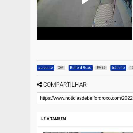
acidente
Belford Roxo
trânsito
267
18496
1
COMPARTILHAR:
LEIA TAMBÉM