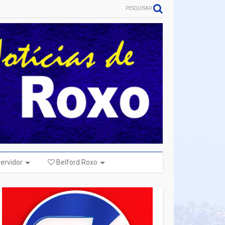
PESQUISAR
ervidor
Belford Roxo