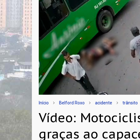
Início
Belford Roxo
acidente
trânsito
Vídeo: Motocicl
graças ao capac