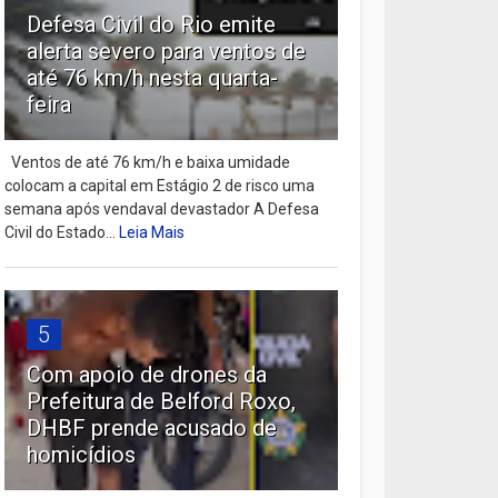
Defesa Civil do Rio emite
alerta severo para ventos de
até 76 km/h nesta quarta-
feira
Ventos de até 76 km/h e baixa umidade
colocam a capital em Estágio 2 de risco uma
semana após vendaval devastador A Defesa
Civil do Estado...
Leia Mais
5
Com apoio de drones da
Prefeitura de Belford Roxo,
DHBF prende acusado de
homicídios