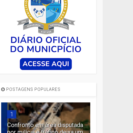
POSTAGENS POPULARES
1
Confronto em área disputada
por milícia e tráfico deixa um