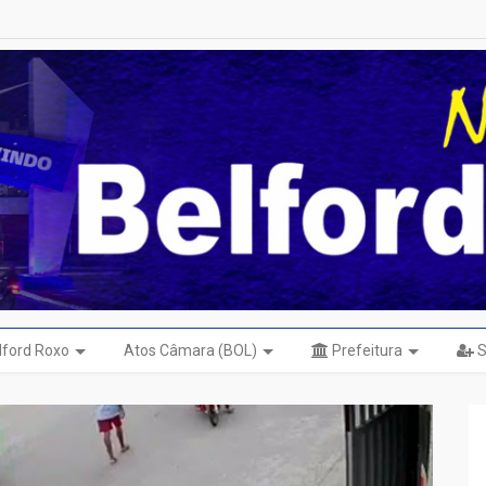
elford Roxo
Atos Câmara (BOL)
Prefeitura
S