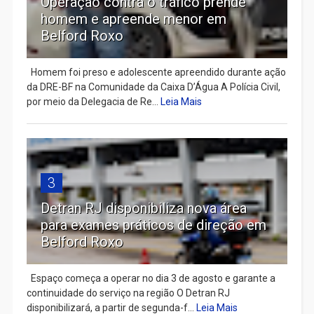
Operação contra o tráfico prende
homem e apreende menor em
Belford Roxo
Homem foi preso e adolescente apreendido durante ação
da DRE-BF na Comunidade da Caixa D’Água A Polícia Civil,
por meio da Delegacia de Re...
Leia Mais
3
Detran RJ disponibiliza nova área
para exames práticos de direção em
Belford Roxo
Espaço começa a operar no dia 3 de agosto e garante a
continuidade do serviço na região O Detran RJ
disponibilizará, a partir de segunda-f...
Leia Mais