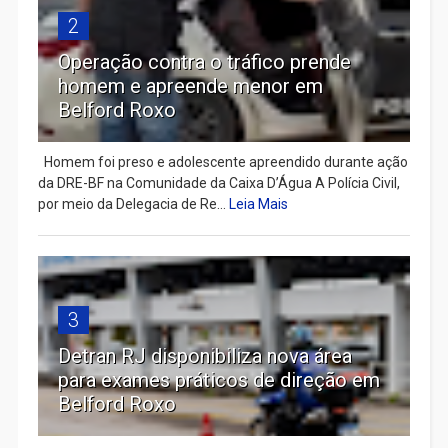
2
Operação contra o tráfico prende
homem e apreende menor em
Belford Roxo
Homem foi preso e adolescente apreendido durante ação
da DRE-BF na Comunidade da Caixa D’Água A Polícia Civil,
por meio da Delegacia de Re...
Leia Mais
3
Detran RJ disponibiliza nova área
para exames práticos de direção em
Belford Roxo