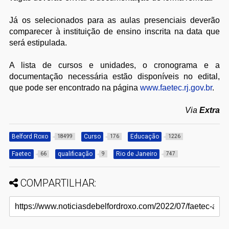
Já os selecionados para as aulas presenciais deverão
comparecer à instituição de ensino inscrita na data que
será estipulada.
A lista de cursos e unidades, o cronograma e a
documentação necessária estão disponíveis no edital,
que pode ser encontrado na página
www.faetec.rj.gov.br
.
Via
Extra
Belford Roxo
Curso
Educação
18499
176
1226
Faetec
qualificação
Rio de Janeiro
66
9
747
COMPARTILHAR: