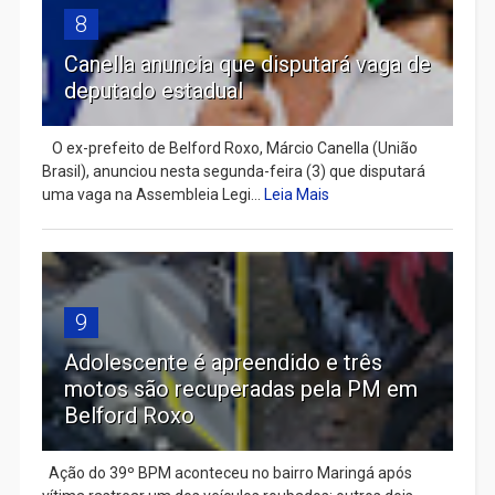
8
Canella anuncia que disputará vaga de
deputado estadual
​ O ex-prefeito de Belford Roxo, Márcio Canella (União
Brasil), anunciou nesta segunda-feira (3) que disputará
uma vaga na Assembleia Legi...
Leia Mais
9
Adolescente é apreendido e três
motos são recuperadas pela PM em
Belford Roxo
Ação do 39º BPM aconteceu no bairro Maringá após