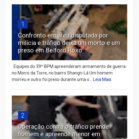
1
Confronto em área disputada por
milícia e tráfico deixa um morto e um
preso em Belford Roxo
Equipes do 39º BPM apreenderam armamento de guerra
no Morro da Torre, no bairro Shangri-Lá Um homem
morreu e outro foi preso durante uma o...
Leia Mais
2
Operação contra o tráfico prende
homem e apreende menor em