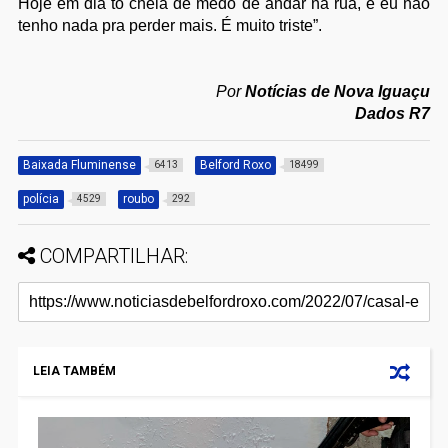
Hoje em dia tô cheia de medo de andar na rua, e eu não
tenho nada pra perder mais. É muito triste”.
Por
Notícias de Nova Iguaçu
Dados R7
Baixada Fluminense
Belford Roxo
6413
18499
polícia
roubo
4529
292
COMPARTILHAR:
LEIA TAMBÉM