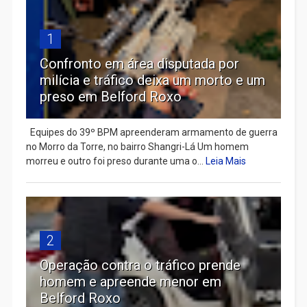
1
Confronto em área disputada por
milícia e tráfico deixa um morto e um
preso em Belford Roxo
Equipes do 39º BPM apreenderam armamento de guerra
no Morro da Torre, no bairro Shangri-Lá Um homem
morreu e outro foi preso durante uma o...
Leia Mais
2
Operação contra o tráfico prende
homem e apreende menor em
Belford Roxo