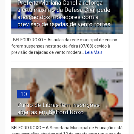
Prefeita Mariana Canella reforça
alerta máximo da Defesa Civil pede
atenção dos moradores com a
previsão de rajadas de vento fortes
BELFORD ROXO – As aulas da rede municipal de ensino
foram suspensas nesta sexta-feira (07/08) devido à
previsão de rajadas de vento modera...
Leia Mais
10
Curso de Libras tem inscrições
abertas em Belford Roxo
BELFORD ROXO – A Secretaria Municipal de Educação está