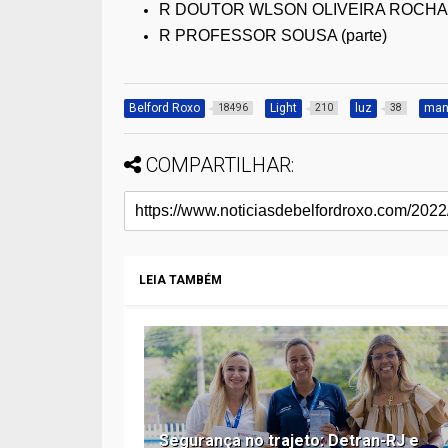
R DOUTOR WLSON OLIVEIRA ROCHA (
R PROFESSOR SOUSA (parte)
Belford Roxo
Light
luz
man
18496
210
38
COMPARTILHAR:
LEIA TAMBÉM
Segurança no trajeto: Detran-RJ e