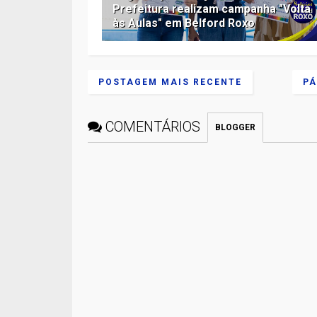
Prefeitura realizam campanha "Volta
às Aulas" em Belford Roxo
POSTAGEM MAIS RECENTE
PÁ
COMENTÁRIOS
BLOGGER