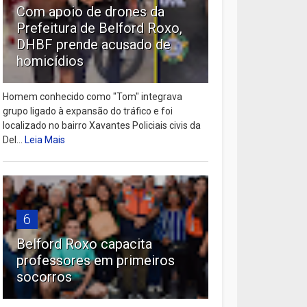
Com apoio de drones da
Prefeitura de Belford Roxo,
DHBF prende acusado de
homicídios
Homem conhecido como "Tom" integrava
grupo ligado à expansão do tráfico e foi
localizado no bairro Xavantes Policiais civis da
Del...
Leia Mais
6
Belford Roxo capacita
professores em primeiros
socorros