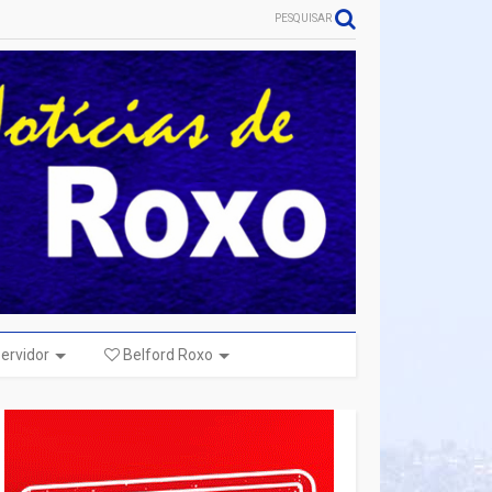
PESQUISAR
ervidor
Belford Roxo