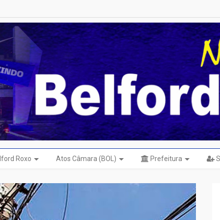
elford Roxo
Atos Câmara (BOL)
Prefeitura
S