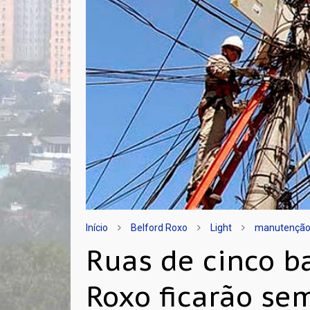
Início
Belford Roxo
Light
manutençã
Ruas de cinco b
Roxo ficarão se