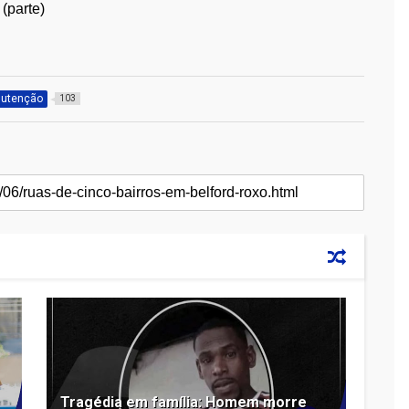
parte)
utenção
103
Tragédia em família: Homem morre