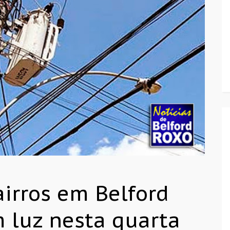
o
airros em Belford
m luz nesta quarta