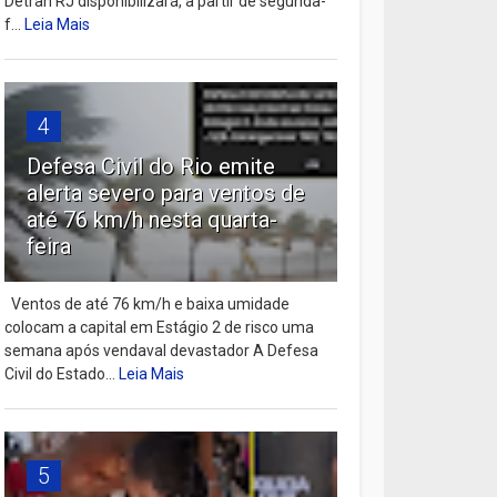
Detran RJ disponibilizará, a partir de segunda-
f...
Leia Mais
4
Defesa Civil do Rio emite
alerta severo para ventos de
até 76 km/h nesta quarta-
feira
Ventos de até 76 km/h e baixa umidade
colocam a capital em Estágio 2 de risco uma
semana após vendaval devastador A Defesa
Civil do Estado...
Leia Mais
5