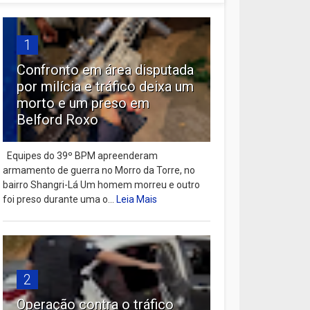
1
Confronto em área disputada
por milícia e tráfico deixa um
morto e um preso em
Belford Roxo
Equipes do 39º BPM apreenderam
armamento de guerra no Morro da Torre, no
bairro Shangri-Lá Um homem morreu e outro
foi preso durante uma o...
Leia Mais
2
Operação contra o tráfico