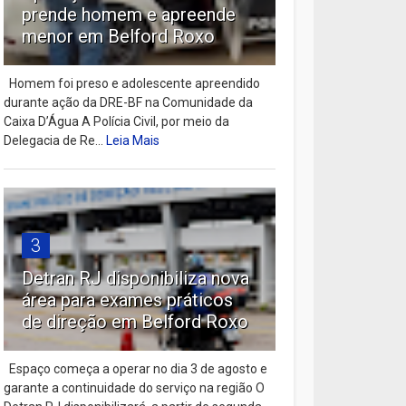
prende homem e apreende
menor em Belford Roxo
Homem foi preso e adolescente apreendido
durante ação da DRE-BF na Comunidade da
Caixa D’Água A Polícia Civil, por meio da
Delegacia de Re...
Leia Mais
3
Detran RJ disponibiliza nova
área para exames práticos
de direção em Belford Roxo
Espaço começa a operar no dia 3 de agosto e
garante a continuidade do serviço na região O