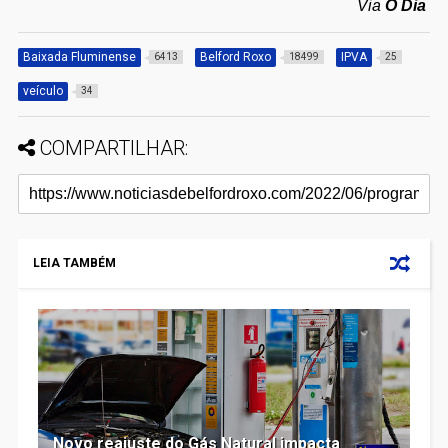
Via
O Dia
Baixada Fluminense
Belford Roxo
IPVA
6413
18499
25
veículo
34
COMPARTILHAR:
LEIA TAMBÉM
Novo reajuste do Gás Natural impacta