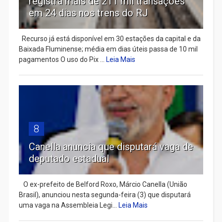
registra mais de 211 mil transações
em 24 dias nos trens do RJ
Recurso já está disponível em 30 estações da capital e da
Baixada Fluminense; média em dias úteis passa de 10 mil
pagamentos O uso do Pix ...
Leia Mais
8
Canella anuncia que disputará vaga de
deputado estadual
​ O ex-prefeito de Belford Roxo, Márcio Canella (União
Brasil), anunciou nesta segunda-feira (3) que disputará
uma vaga na Assembleia Legi...
Leia Mais