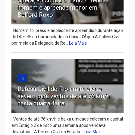
Operação contra o tráfico prende
homem e apreende menor em
Belford Roxo
Homem foi preso e adolescente apreendido durante ação
da DRE-BF na Comunidade da Caixa D’Água A Polícia Civil,
por meio da Delegacia de Re...
Leia Mais
3
Defesa Civil do Rio emite alerta
severo para ventos de até 76 km/h
nesta quarta-feira
Ventos de até 76 km/h e baixa umidade colocam a capital
em Estágio 2 de risco uma semana após vendaval
devastador A Defesa Civil do Estado...
Leia Mais