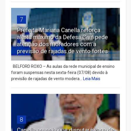
7
Prefeita Mariana Canella reforça
alerta máximo da Defesa Civil pede
atenção dos moradores com a
previsão de rajadas de vento fortes
BELFORD ROXO – As aulas da rede municipal de ensino
foram suspensas nesta sexta-feira (07/08) devido à
previsão de rajadas de vento modera...
Leia Mais
8
Canella anuncia que disputará vaga de