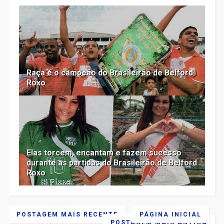
Raça é o campeão do Brasileirão de Belford
Roxo
Elas torcem, encantam e fazem sucesso
durante as partidas do Brasileirão de Belford
Roxo
POSTAGEM MAIS RECENTE
PÁGINA INICIAL
POSTAGEM MAIS ANTIGA