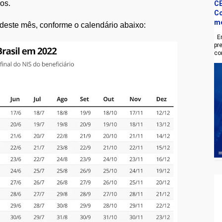
dos.
CE
Co
m
deste mês, conforme o calendário abaixo:
En
pr
co