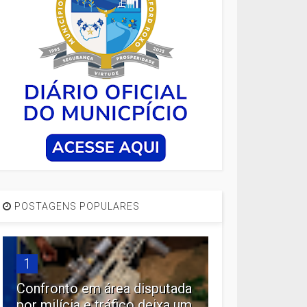
POSTAGENS POPULARES
1
Confronto em área disputada
por milícia e tráfico deixa um