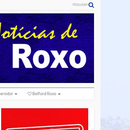
PESQUISAR
ervidor
Belford Roxo