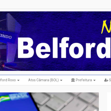
elford Roxo
Atos Câmara (BOL)
Prefeitura
S