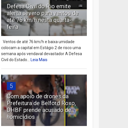
Defesa Civil do Rio emite
alerta severo para ventos de
até 76 km/h nesta quarta-
feira
Ventos de até 76 km/h e baixa umidade
colocam a capital em Estágio 2 de risco uma
semana após vendaval devastador A Defesa
Civil do Estado...
Leia Mais
5
Com apoio de drones da
Prefeitura de Belford Roxo,
DHBF prende acusado de
homicídios