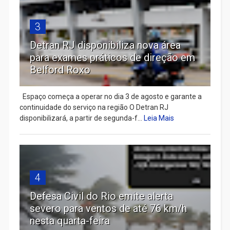
3
Detran RJ disponibiliza nova área
para exames práticos de direção em
Belford Roxo
Espaço começa a operar no dia 3 de agosto e garante a
continuidade do serviço na região O Detran RJ
disponibilizará, a partir de segunda-f...
Leia Mais
4
Defesa Civil do Rio emite alerta
severo para ventos de até 76 km/h
nesta quarta-feira