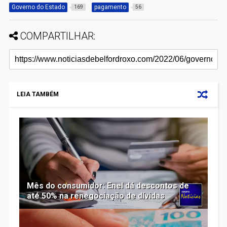
Governo do Estado
pagamento
169
56
COMPARTILHAR:
LEIA TAMBÉM
Mês do consumidor: Enel dá descontos de
até 50% na renegociação de dívidas