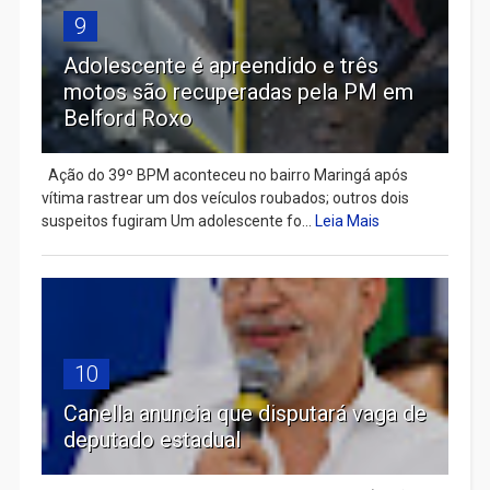
9
Adolescente é apreendido e três
motos são recuperadas pela PM em
Belford Roxo
Ação do 39º BPM aconteceu no bairro Maringá após
vítima rastrear um dos veículos roubados; outros dois
suspeitos fugiram Um adolescente fo...
Leia Mais
10
Canella anuncia que disputará vaga de
deputado estadual