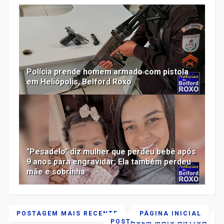
Polícia prende homem armado com pistola
em Heliópolis, Belford Roxo
"Pesadelo" diz mulher que perdeu bebê após
9 anos para engravidar; Ela também perdeu
mãe e sobrinha
POSTAGEM MAIS RECENTE
PÁGINA INICIAL
POSTAGEM MAIS ANTIGA