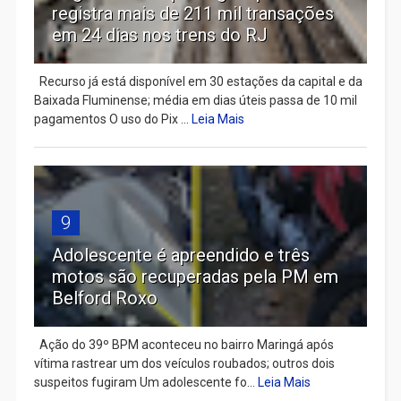
registra mais de 211 mil transações
em 24 dias nos trens do RJ
Recurso já está disponível em 30 estações da capital e da
Baixada Fluminense; média em dias úteis passa de 10 mil
pagamentos O uso do Pix ...
Leia Mais
9
Adolescente é apreendido e três
motos são recuperadas pela PM em
Belford Roxo
Ação do 39º BPM aconteceu no bairro Maringá após
vítima rastrear um dos veículos roubados; outros dois
suspeitos fugiram Um adolescente fo...
Leia Mais