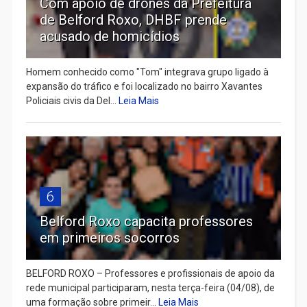
Com apoio de drones da Prefeitura
de Belford Roxo, DHBF prende
acusado de homicídios
Homem conhecido como "Tom" integrava grupo ligado à
expansão do tráfico e foi localizado no bairro Xavantes
Policiais civis da Del...
Leia Mais
6
Belford Roxo capacita professores
em primeiros socorros
BELFORD ROXO – Professores e profissionais de apoio da
rede municipal participaram, nesta terça-feira (04/08), de
uma formação sobre primeir...
Leia Mais