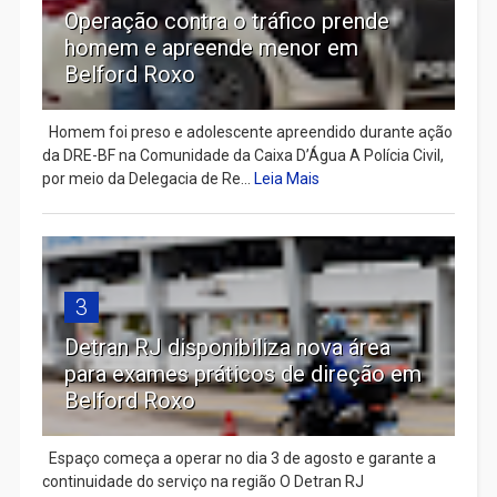
Operação contra o tráfico prende
homem e apreende menor em
Belford Roxo
Homem foi preso e adolescente apreendido durante ação
da DRE-BF na Comunidade da Caixa D’Água A Polícia Civil,
por meio da Delegacia de Re...
Leia Mais
3
Detran RJ disponibiliza nova área
para exames práticos de direção em
Belford Roxo
Espaço começa a operar no dia 3 de agosto e garante a
continuidade do serviço na região O Detran RJ