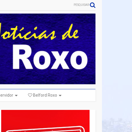
PESQUISAR
ervidor
Belford Roxo