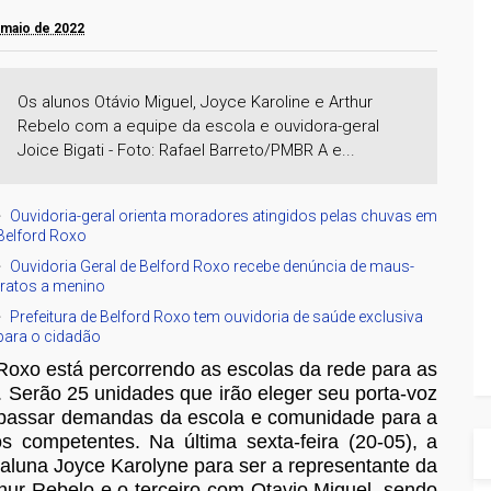
 maio de 2022
Os alunos Otávio Miguel, Joyce Karoline e Arthur
Rebelo com a equipe da escola e ouvidora-geral
Joice Bigati - Foto: Rafael Barreto/PMBR A e...
Ouvidoria-geral orienta moradores atingidos pelas chuvas em
Belford Roxo
Ouvidoria Geral de Belford Roxo recebe denúncia de maus-
tratos a menino
Prefeitura de Belford Roxo tem ouvidoria de saúde exclusiva
para o cidadão
 Roxo está percorrendo as escolas da rede para as
. Serão 25 unidades que irão eleger seu porta-voz
epassar demandas da escola e comunidade para a
 competentes. Na última sexta-feira (20-05), a
 aluna Joyce Karolyne para ser a representante da
hur Rebelo e o terceiro com Otavio Miguel, sendo