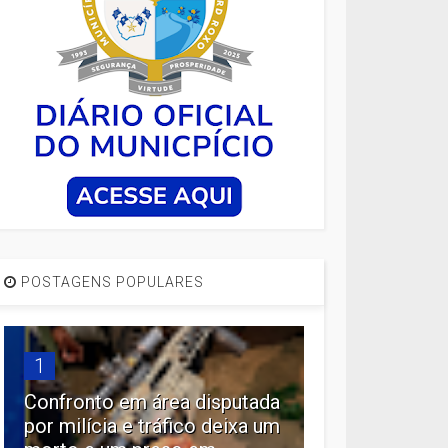
POSTAGENS POPULARES
1
Confronto em área disputada
por milícia e tráfico deixa um