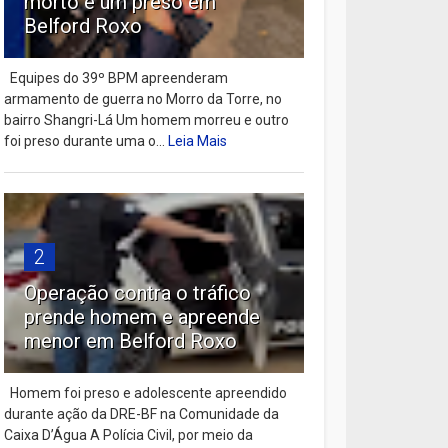
morto e um preso em
Belford Roxo
Equipes do 39º BPM apreenderam
armamento de guerra no Morro da Torre, no
bairro Shangri-Lá Um homem morreu e outro
foi preso durante uma o...
Leia Mais
2
Operação contra o tráfico
prende homem e apreende
menor em Belford Roxo
Homem foi preso e adolescente apreendido
durante ação da DRE-BF na Comunidade da
Caixa D’Água A Polícia Civil, por meio da