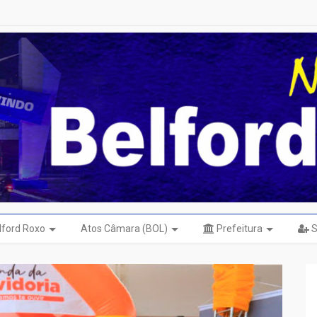
elford Roxo
Atos Câmara (BOL)
Prefeitura
S