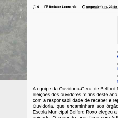
0
Redator Leonardo
segunda-feira, 23 de
A equipe da Ouvidoria-Geral de Belford
eleições dos ouvidores mirins deste ano
com a responsabilidade de receber e r
Ouvidoria, que encaminhará aos órgãos
Escola Municipal Belford Roxo elegeu a
unidade. O segundo lugar ficou com Art