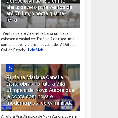
Defesa Civil do Rio emite
alerta severo para ventos de
até 76 km/h nesta quarta-
feira
Ventos de até 76 km/h e baixa umidade
colocam a capital em Estágio 2 de risco uma
semana após vendaval devastador A Defesa
Civil do Estado...
Leia Mais
5
Prefeita Mariana Canella
visita obras da futura Vila
Olímpica de Nova Aurora que
já conta com nova e
moderna pista de caminhada
A futura Vila Olímpica de Nova Aurora que em