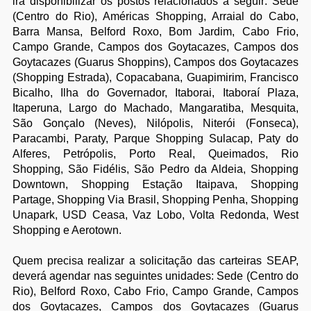
irá disponibilizar os postos relacionados a seguir: Sede
(Centro do Rio), Américas Shopping, Arraial do Cabo,
Barra Mansa, Belford Roxo, Bom Jardim, Cabo Frio,
Campo Grande, Campos dos Goytacazes, Campos dos
Goytacazes (Guarus Shoppins), Campos dos Goytacazes
(Shopping Estrada), Copacabana, Guapimirim, Francisco
Bicalho, Ilha do Governador, Itaborai, Itaboraí Plaza,
Itaperuna, Largo do Machado, Mangaratiba, Mesquita,
São Gonçalo (Neves), Nilópolis, Niterói (Fonseca),
Paracambi, Paraty, Parque Shopping Sulacap, Paty do
Alferes, Petrópolis, Porto Real, Queimados, Rio
Shopping, São Fidélis, São Pedro da Aldeia, Shopping
Downtown, Shopping Estação Itaipava, Shopping
Partage, Shopping Via Brasil, Shopping Penha, Shopping
Unapark, USD Ceasa, Vaz Lobo, Volta Redonda, West
Shopping e Aerotown.
Quem precisa realizar a solicitação das carteiras SEAP,
deverá agendar nas seguintes unidades: Sede (Centro do
Rio), Belford Roxo, Cabo Frio, Campo Grande, Campos
dos Goytacazes, Campos dos Goytacazes (Guarus