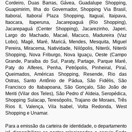
Cordeiro, Duas Barras, Gávea, Guadalupe Shopping,
Guapimirim, Ilha do Governador, Shopping Via Brasil,
Itaboraí, Itaboraí Plaza Shopping, Itaguaí, Itaipava,
Itaocara, Itaperuna, Jacarepaguá (Rio Shopping),
Jacarepaguá (Center Shopping), Jacarezinho, Japeri,
Largo do Machado, Macaé, Macuco, Madureira (Vaz
Lobo), Magé, Maré, Maricá, Mendes, Mesquita, Miguel
Pereira, Miracema, Natividade, Nilópolis, Niterói, Niterói
Shopping, Nova Friburgo, Nova Iguaçu, Oeste (Campo
Grande, Paraíba do Sul, Paraty, Partage, Parque Maré,
Paty do Alferes, Penha, Petrópolis, Pinheiral, Piraí,
Queimados, Américas Shopping, Resende, Rio das
Ostras, Santo Antônio de Pádua, São Fidélis, São
Francisco do Itabapoana, São Gonçalo, São João de
Meriti (Vilar dos Teles), São Pedro d’ Aldeia, Seropédica,
Shopping Sulacap, Teresópolis, Trajano de Moraes, Três
Rios II, Valença, Vila Isabel, Volta Redonda, West
Shopping e Unamar.
Para a emissão da carteira de identidade, o departamento