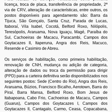
licença, troca de placa, transferência de propriedade, 2ª
via de CRV, alteração de características, entre outros, os
postos disponíveis para agendamento são: Barra da
Tijuca, São Gonçalo, Santa Cruz, Parada de Lucas,
Itaboraí, Vila Isabel, Cocotá, Belford Roxo, Nilópolis,
Teresópolis, Araruama, Nova Iguaçu, Magé, Paraíba do
Sul, Cachoeiras de Macacu, Paracambi, Campos dos
Goytacazes II, Itaperuna, Angra dos Reis, Macuco,
Resende e Casimiro de Abreu.
Os serviços de habilitação, como primeira habilitação,
renovação de CNH, mudança ou adição de categoria,
alteração de dados ou troca da permissão para dirigir
(PPD) para a carteira definitiva serão disponibilizados nos
seguintes postos: Sede (Centro do Rio), Angra dos Reis,
Araruama, Búzios, Francisco Bicalho, Aerotown, Barra do
Piraí, Barra Mansa, Belford Roxo, Bom Jesus de
Itabapoana, Cabo Frio, Cachoeiras de Macacu, Campos
(Guarus), Campos dos Goytacazes I, Campos dos
Goytacazes II, Cantagalo, Carmo, Ceasa, Copacabana,