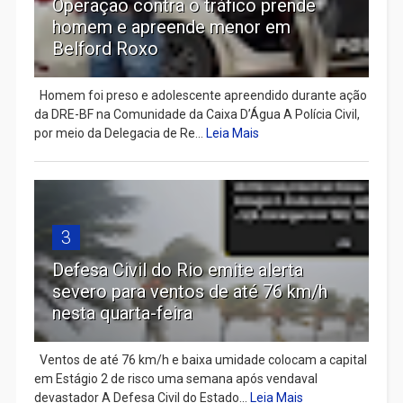
Operação contra o tráfico prende
homem e apreende menor em
Belford Roxo
Homem foi preso e adolescente apreendido durante ação
da DRE-BF na Comunidade da Caixa D’Água A Polícia Civil,
por meio da Delegacia de Re...
Leia Mais
3
Defesa Civil do Rio emite alerta
severo para ventos de até 76 km/h
nesta quarta-feira
Ventos de até 76 km/h e baixa umidade colocam a capital
em Estágio 2 de risco uma semana após vendaval
devastador A Defesa Civil do Estado...
Leia Mais