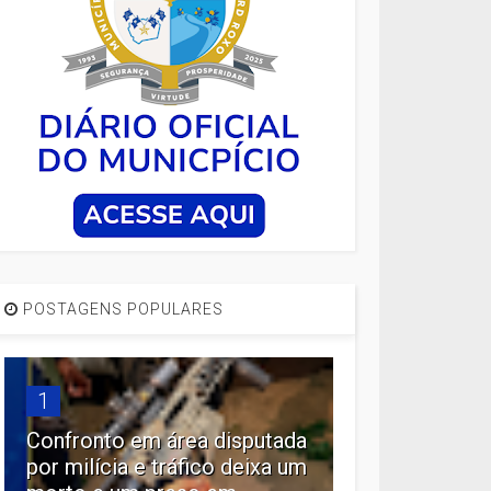
POSTAGENS POPULARES
1
Confronto em área disputada
por milícia e tráfico deixa um