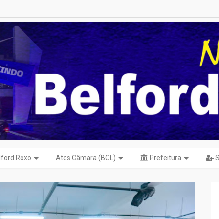
elford Roxo
Atos Câmara (BOL)
Prefeitura
S