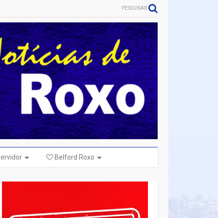
PESQUISAR
ervidor
Belford Roxo