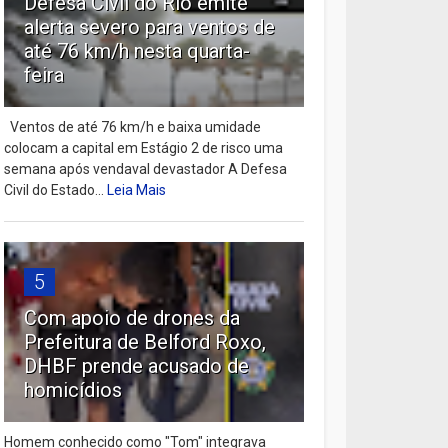
Defesa Civil do Rio emite
alerta severo para ventos de
até 76 km/h nesta quarta-
feira
Ventos de até 76 km/h e baixa umidade
colocam a capital em Estágio 2 de risco uma
semana após vendaval devastador A Defesa
Civil do Estado...
Leia Mais
5
Com apoio de drones da
Prefeitura de Belford Roxo,
DHBF prende acusado de
homicídios
Homem conhecido como "Tom" integrava