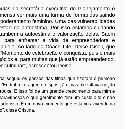
las da secretária executiva de Planejamento e
a imensa ver mais uma turma de formandas saindo
poderamento feminino. Uma das vulnerabilidades
stão da autoestima. Por isso estamos cuidando
o também a autoestima e valorização delas. Saem
as para enfrentar a vida de empreendedora e
Daniele. Ao lado da Coach Life, Deise Giseli, que
 “Momento de celebração e conquista, pois é mais
ócios e, para muitas que já estão empreendendo,
er culminar”, acrescentou Deise.
a seguiu os passos das filhas que fizeram o primeiro
a. “Eu tinha coragem e disposição, mas me faltava noção
rouxe. E isso foi de um grande crescimento para mim e
aravilhosas e que geralmente tem um custo alto e não
u tudo isso. É um novo momento que estamos vivendo na
, disse Cristina.