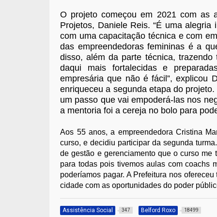
O projeto começou em 2021 com as au
Projetos, Daniele Reis. “É uma alegri
com uma capacitação técnica e com em
das empreendedoras femininas é a que
disso, além da parte técnica, trazend
daqui mais fortalecidas e preparad
empresária que não é fácil”, explicou 
enriqueceu a segunda etapa do projeto.
um passo que vai empoderá-las nos neg
a mentoria foi a cereja no bolo para pod
Aos 55 anos, a empreendedora Cristina Mari
curso, e decidiu participar da segunda turm
de gestão e gerenciamento que o curso me t
para todas pois tivemos aulas com coachs m
poderíamos pagar. A Prefeitura nos oferece
cidade com as oportunidades do poder público”
Assistência Social
Belford Roxo
347
18499