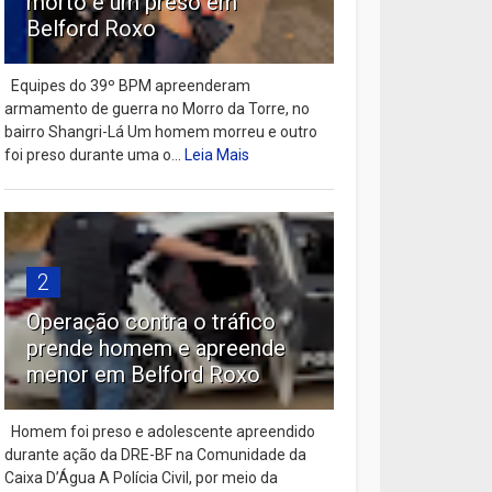
morto e um preso em
Belford Roxo
Equipes do 39º BPM apreenderam
armamento de guerra no Morro da Torre, no
bairro Shangri-Lá Um homem morreu e outro
foi preso durante uma o...
Leia Mais
2
Operação contra o tráfico
prende homem e apreende
menor em Belford Roxo
Homem foi preso e adolescente apreendido
durante ação da DRE-BF na Comunidade da
Caixa D’Água A Polícia Civil, por meio da