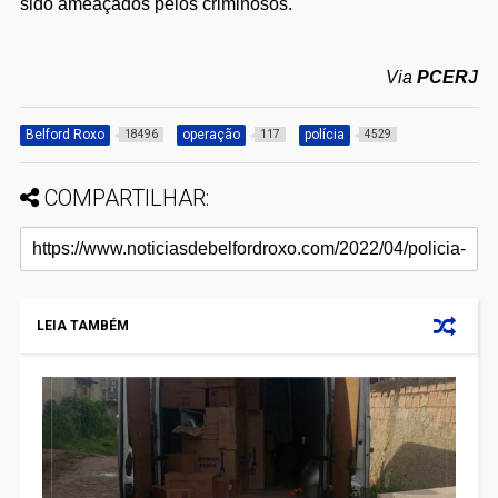
sido ameaçados pelos criminosos.
Via
PCERJ
Belford Roxo
operação
polícia
18496
117
4529
COMPARTILHAR:
LEIA TAMBÉM