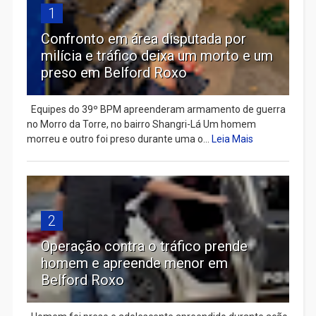
1
Confronto em área disputada por
milícia e tráfico deixa um morto e um
preso em Belford Roxo
Equipes do 39º BPM apreenderam armamento de guerra
no Morro da Torre, no bairro Shangri-Lá Um homem
morreu e outro foi preso durante uma o...
Leia Mais
2
Operação contra o tráfico prende
homem e apreende menor em
Belford Roxo