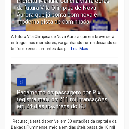
Prefeita Mariana Canella visita obras
da futura Vila Olímpica de Nova
Aurora que já conta com nova e
moderna pista de caminhada
A futura Vila Olímpica de Nova Aurora que em breve será
entregue aos moradores, vai ganhando forma deixando os
belforroxenses amantes das pr...
Leia Mais
8
Pagamento de passagem por Pix
registra mais de 211 mil transações
em 24 dias nos trens do RJ
Recurso já está disponível em 30 estações da capital e da
Baixada Fluminense; média em dias úteis passa de 10 mil