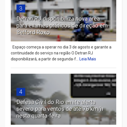
3
Detran RJ disponibiliza nova área
para exames práticos de direção em
Belford Roxo
Espaço começa a operar no dia 3 de agosto e garante a
continuidade do serviço na região O Detran RJ
disponibilizará, a partir de segunda-f...
Leia Mais
4
Defesa Civil do Rio emite alerta
severo para ventos de até 76 km/h
nesta quarta-feira