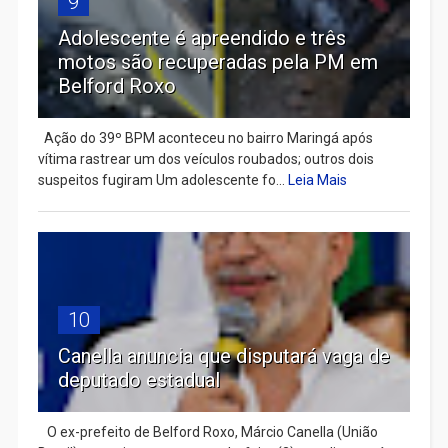
9
Adolescente é apreendido e três
motos são recuperadas pela PM em
Belford Roxo
Ação do 39º BPM aconteceu no bairro Maringá após
vítima rastrear um dos veículos roubados; outros dois
suspeitos fugiram Um adolescente fo...
Leia Mais
10
Canella anuncia que disputará vaga de
deputado estadual
​ O ex-prefeito de Belford Roxo, Márcio Canella (União