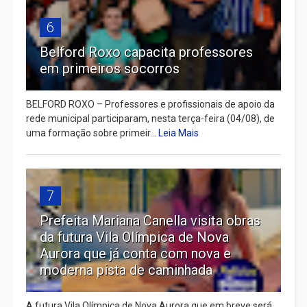
6
Belford Roxo capacita professores
em primeiros socorros
BELFORD ROXO – Professores e profissionais de apoio da
rede municipal participaram, nesta terça-feira (04/08), de
uma formação sobre primeir...
Leia Mais
7
Prefeita Mariana Canella visita obras
da futura Vila Olímpica de Nova
Aurora que já conta com nova e
moderna pista de caminhada
A futura Vila Olímpica de Nova Aurora que em breve será