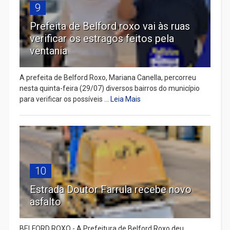
9
Prefeita de Belford roxo vai às ruas
verificar os estragos feitos pela
ventania
A prefeita de Belford Roxo, Mariana Canella, percorreu
nesta quinta-feira (29/07) diversos bairros do município
para verificar os possíveis ...
Leia Mais
10
Estrada Doutor Farrula recebe novo
asfalto
BELFORD ROXO - A Prefeitura de Belford Roxo deu