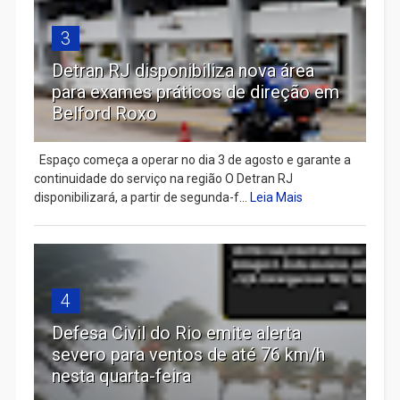
3
Detran RJ disponibiliza nova área
para exames práticos de direção em
Belford Roxo
Espaço começa a operar no dia 3 de agosto e garante a
continuidade do serviço na região O Detran RJ
disponibilizará, a partir de segunda-f...
Leia Mais
4
Defesa Civil do Rio emite alerta
severo para ventos de até 76 km/h
nesta quarta-feira