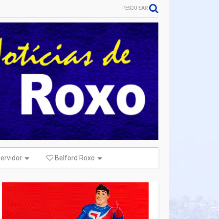
PESQUISAR
ervidor
Belford Roxo