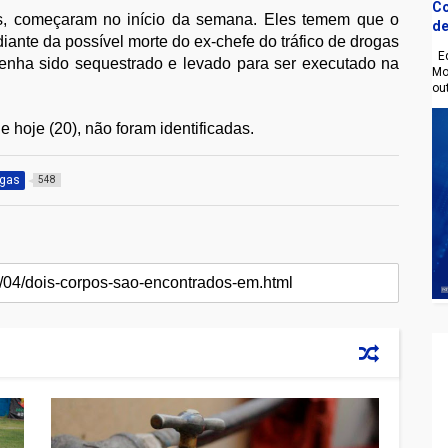
Co
s, começaram no início da semana. Eles temem que o
de
iante da possível morte do ex-chefe do tráfico de drogas
Eq
enha sido sequestrado e levado para ser executado na
Mo
ou
 hoje (20), não foram identificadas.
ogas
548