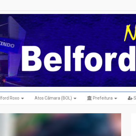
elford Roxo
Atos Câmara (BOL)
Prefeitura
S