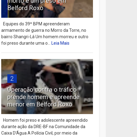
morto e um preso em
Belford Roxo
Equipes do 39º BPM apreenderam
armamento de guerra no Morro da Torre, no
bairro Shangri-Lá Um homem morreu e outro
foi preso durante uma o...
Leia Mais
2
Operação contra o tráfico
prende homem e apreende
menor em Belford Roxo
Homem foi preso e adolescente apreendido
durante ação da DRE-BF na Comunidade da
Caixa D’Água A Polícia Civil, por meio da