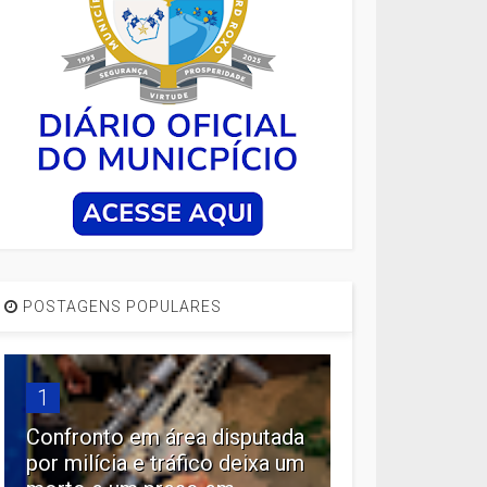
POSTAGENS POPULARES
1
Confronto em área disputada
por milícia e tráfico deixa um