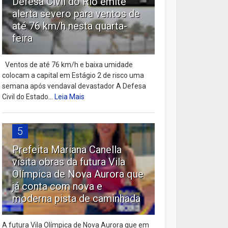
Defesa Civil do Rio emite
alerta severo para ventos de
até 76 km/h nesta quarta-
feira
Ventos de até 76 km/h e baixa umidade
colocam a capital em Estágio 2 de risco uma
semana após vendaval devastador A Defesa
Civil do Estado...
Leia Mais
5
Prefeita Mariana Canella
visita obras da futura Vila
Olímpica de Nova Aurora que
já conta com nova e
moderna pista de caminhada
A futura Vila Olímpica de Nova Aurora que em