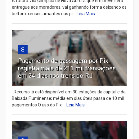
A futura Vila Olímpica de Nova Aurora que em breve será
entregue aos moradores, vai ganhando forma deixando os
belforroxenses amantes das pr...
Leia Mais
8
Pagamento de passagem por Pix
registra mais de 211 mil transações
em 24 dias nos trens do RJ
Recurso já está disponível em 30 estações da capital e da
Baixada Fluminense; média em dias úteis passa de 10 mil
pagamentos O uso do Pix ...
Leia Mais