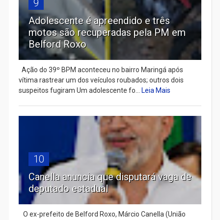
9
Adolescente é apreendido e três
motos são recuperadas pela PM em
Belford Roxo
Ação do 39º BPM aconteceu no bairro Maringá após
vítima rastrear um dos veículos roubados; outros dois
suspeitos fugiram Um adolescente fo...
Leia Mais
10
Canella anuncia que disputará vaga de
deputado estadual
​ O ex-prefeito de Belford Roxo, Márcio Canella (União