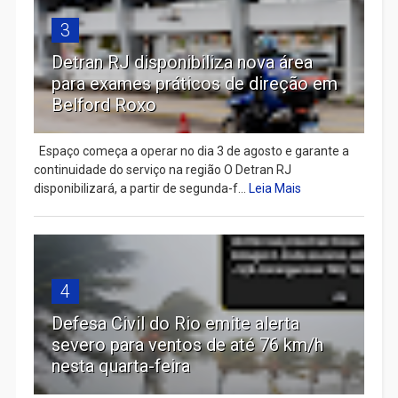
3
Detran RJ disponibiliza nova área
para exames práticos de direção em
Belford Roxo
Espaço começa a operar no dia 3 de agosto e garante a
continuidade do serviço na região O Detran RJ
disponibilizará, a partir de segunda-f...
Leia Mais
4
Defesa Civil do Rio emite alerta
severo para ventos de até 76 km/h
nesta quarta-feira