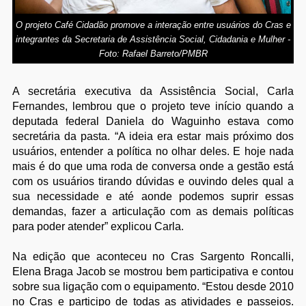
O projeto Café Cidadão promove a interação entre usuários do Cras e
integrantes da Secretaria de Assistência Social, Cidadania e Mulher -
Foto: Rafael Barreto/PMBR
A secretária executiva da Assistência Social, Carla
Fernandes, lembrou que o projeto teve início quando a
deputada federal Daniela do Waguinho estava como
secretária da pasta. “A ideia era estar mais próximo dos
usuários, entender a política no olhar deles. E hoje nada
mais é do que uma roda de conversa onde a gestão está
com os usuários tirando dúvidas e ouvindo deles qual a
sua necessidade e até aonde podemos suprir essas
demandas, fazer a articulação com as demais políticas
para poder atender” explicou Carla.
Na edição que aconteceu no Cras Sargento Roncalli,
Elena Braga Jacob se mostrou bem participativa e contou
sobre sua ligação com o equipamento. “Estou desde 2010
no Cras e participo de todas as atividades e passeios.