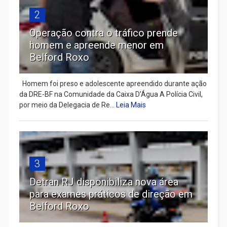
2
Operação contra o tráfico prende
homem e apreende menor em
Belford Roxo
Homem foi preso e adolescente apreendido durante ação
da DRE-BF na Comunidade da Caixa D’Água A Polícia Civil,
por meio da Delegacia de Re...
Leia Mais
3
Detran RJ disponibiliza nova área
para exames práticos de direção em
Belford Roxo