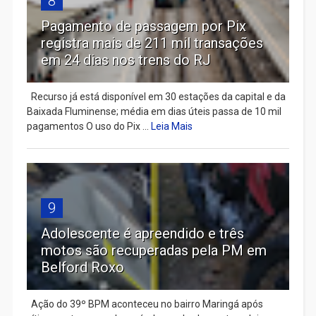
8
Pagamento de passagem por Pix
registra mais de 211 mil transações
em 24 dias nos trens do RJ
Recurso já está disponível em 30 estações da capital e da
Baixada Fluminense; média em dias úteis passa de 10 mil
pagamentos O uso do Pix ...
Leia Mais
9
Adolescente é apreendido e três
motos são recuperadas pela PM em
Belford Roxo
Ação do 39º BPM aconteceu no bairro Maringá após