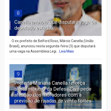
8
Canella anuncia que disputará vaga de
deputado estadual
​ O ex-prefeito de Belford Roxo, Márcio Canella (União
Brasil), anunciou nesta segunda-feira (3) que disputará
uma vaga na Assembleia Legi...
Leia Mais
9
Prefeita Mariana Canella reforça
alerta máximo da Defesa Civil pede
atenção dos moradores com a
previsão de rajadas de vento fortes