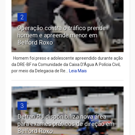
2
Operação contra o tráfico prende
homem e apreende menor em
Belford Roxo
Homem foi preso e adolescente apreendido durante ação
da DRE-BF na Comunidade da Caixa D’Água A Polícia Civil,
por meio da Delegacia de Re...
Leia Mais
3
Detran RJ disponibiliza nova área
para exames práticos de direção em
Belford Roxo