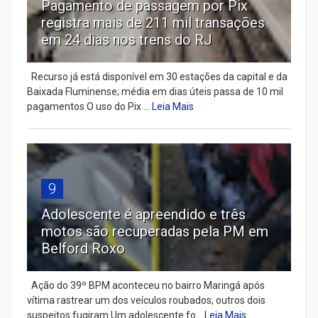
Pagamento de passagem por Pix
registra mais de 211 mil transações
em 24 dias nos trens do RJ
Recurso já está disponível em 30 estações da capital e da
Baixada Fluminense; média em dias úteis passa de 10 mil
pagamentos O uso do Pix ...
Leia Mais
9
Adolescente é apreendido e três
motos são recuperadas pela PM em
Belford Roxo
Ação do 39º BPM aconteceu no bairro Maringá após
vítima rastrear um dos veículos roubados; outros dois
suspeitos fugiram Um adolescente fo...
Leia Mais