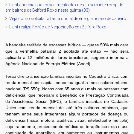
Light anuncia que fornecimento de energia será interrompido
em bairros de Belford Roxo nesta quinta (03)
Veja como solicitar a tarifa social de energia no Rio de Janeiro
Light realiza Feirão de Negociação em Belford Roxo
A bandeira tarifária da escassez hídrica — quase 50% mais cara
que a vermelha patamar 2 adotada até então — não será
aplicada a 12 milhões de lares brasileiros, segundo informa a
Agência Nacional de Energia Elétrica (Aneel).
Terão direito à isenção famílias inscritas no Cadastro Único, com
renda mensal per capita menor ou igual a meio salário mínimo
nacional (R$ 550); idosos com 65 anos ou mais ou pessoas com
deficiência, que recebam o Benefício de Prestação Continuada
da Assistência Social (BPC); e famílias inscritas no Cadastro
Único com renda mensal de até três salários mínimos, que
tenham entre seus integrantes algum portador de doença ou
deficiência (física, motora, auditiva, visual, intelectual e múltipla)
cujo tratamento, procedimento médico ou terapêutico exija o uso
continuado de aparelhos, equipamentos ou instrumentos que