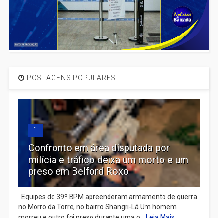
POSTAGENS POPULARES
1
Confronto em área disputada por
milícia e tráfico deixa um morto e um
preso em Belford Roxo
Equipes do 39º BPM apreenderam armamento de guerra
no Morro da Torre, no bairro Shangri-Lá Um homem
morreu e outro foi preso durante uma o...
Leia Mais