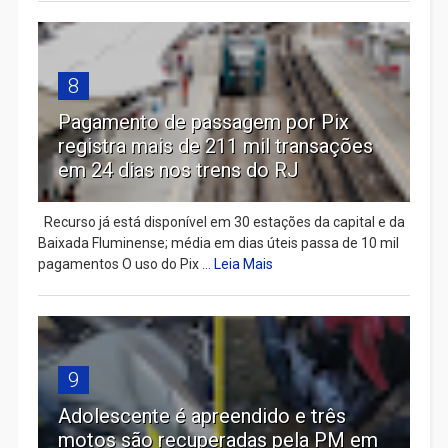
8
Pagamento de passagem por Pix
registra mais de 211 mil transações
em 24 dias nos trens do RJ
Recurso já está disponível em 30 estações da capital e da
Baixada Fluminense; média em dias úteis passa de 10 mil
pagamentos O uso do Pix ...
Leia Mais
9
Adolescente é apreendido e três
motos são recuperadas pela PM em