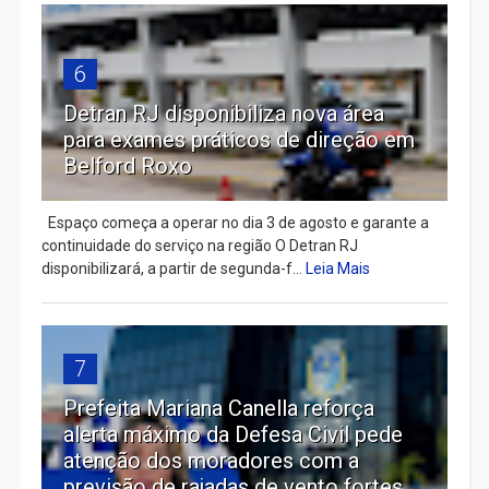
6
Detran RJ disponibiliza nova área
para exames práticos de direção em
Belford Roxo
Espaço começa a operar no dia 3 de agosto e garante a
continuidade do serviço na região O Detran RJ
disponibilizará, a partir de segunda-f...
Leia Mais
7
Prefeita Mariana Canella reforça
alerta máximo da Defesa Civil pede
atenção dos moradores com a
previsão de rajadas de vento fortes