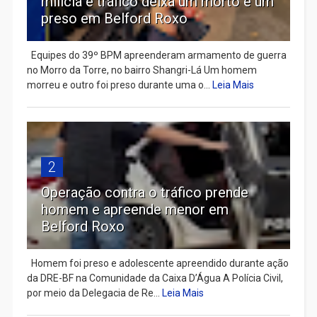
milícia e tráfico deixa um morto e um
preso em Belford Roxo
Equipes do 39º BPM apreenderam armamento de guerra
no Morro da Torre, no bairro Shangri-Lá Um homem
morreu e outro foi preso durante uma o...
Leia Mais
2
Operação contra o tráfico prende
homem e apreende menor em
Belford Roxo
Homem foi preso e adolescente apreendido durante ação
da DRE-BF na Comunidade da Caixa D’Água A Polícia Civil,
por meio da Delegacia de Re...
Leia Mais