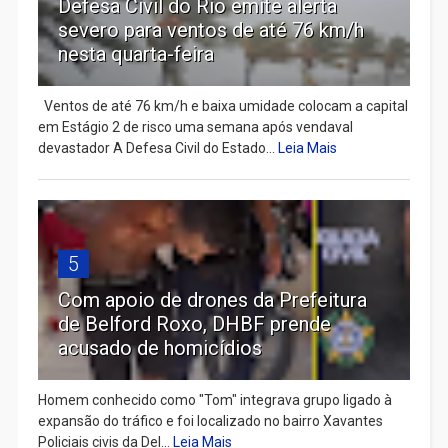
Defesa Civil do Rio emite alerta
severo para ventos de até 76 km/h
nesta quarta-feira
Ventos de até 76 km/h e baixa umidade colocam a capital
em Estágio 2 de risco uma semana após vendaval
devastador A Defesa Civil do Estado...
Leia Mais
5
Com apoio de drones da Prefeitura
de Belford Roxo, DHBF prende
acusado de homicídios
Homem conhecido como "Tom" integrava grupo ligado à
expansão do tráfico e foi localizado no bairro Xavantes
Policiais civis da Del...
Leia Mais