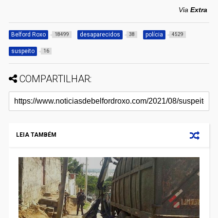
Via
Extra
Belford Roxo
desaparecidos
polícia
18499
38
4529
suspeito
16
COMPARTILHAR:
LEIA TAMBÉM