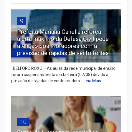
9
Prefeita Mariana Canella reforça
alerta máximo da Defesa Civil pede
atenção dos moradores com a
previsão de rajadas de vento fortes
BELFORD ROXO – As aulas da rede municipal de ensino
foram suspensas nesta sexta-feira (07/08) devido à
previsão de rajadas de vento modera...
Leia Mais
10