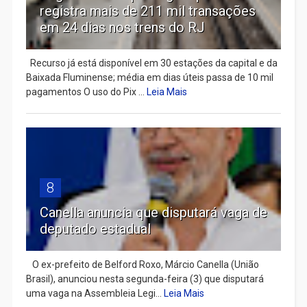
registra mais de 211 mil transações
em 24 dias nos trens do RJ
Recurso já está disponível em 30 estações da capital e da
Baixada Fluminense; média em dias úteis passa de 10 mil
pagamentos O uso do Pix ...
Leia Mais
8
Canella anuncia que disputará vaga de
deputado estadual
​ O ex-prefeito de Belford Roxo, Márcio Canella (União
Brasil), anunciou nesta segunda-feira (3) que disputará
uma vaga na Assembleia Legi...
Leia Mais