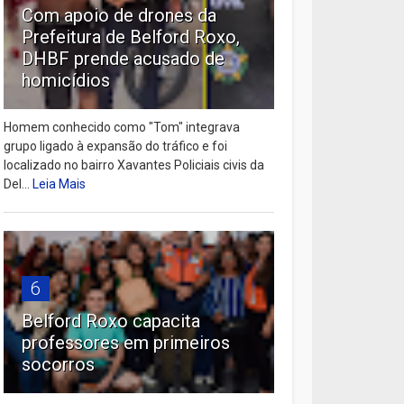
Com apoio de drones da
Prefeitura de Belford Roxo,
DHBF prende acusado de
homicídios
Homem conhecido como "Tom" integrava
grupo ligado à expansão do tráfico e foi
localizado no bairro Xavantes Policiais civis da
Del...
Leia Mais
6
Belford Roxo capacita
professores em primeiros
socorros