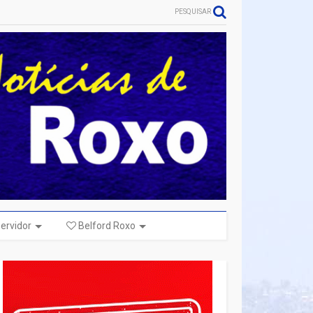
PESQUISAR
ervidor
Belford Roxo