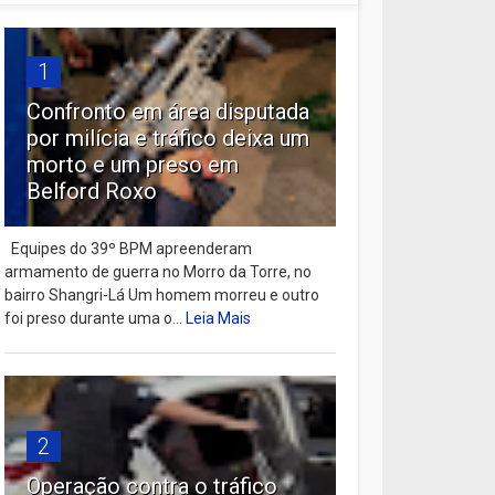
1
Confronto em área disputada
por milícia e tráfico deixa um
morto e um preso em
Belford Roxo
Equipes do 39º BPM apreenderam
armamento de guerra no Morro da Torre, no
bairro Shangri-Lá Um homem morreu e outro
foi preso durante uma o...
Leia Mais
2
Operação contra o tráfico