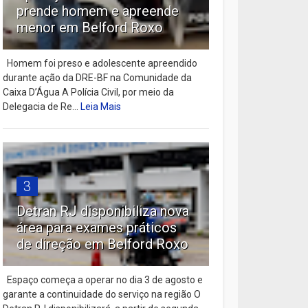
prende homem e apreende
menor em Belford Roxo
Homem foi preso e adolescente apreendido
durante ação da DRE-BF na Comunidade da
Caixa D’Água A Polícia Civil, por meio da
Delegacia de Re...
Leia Mais
3
Detran RJ disponibiliza nova
área para exames práticos
de direção em Belford Roxo
Espaço começa a operar no dia 3 de agosto e
garante a continuidade do serviço na região O