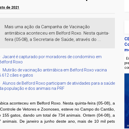
osto de 2021
Mais uma ação da Campanha de Vacinação
antirrábica aconteceu em Belford Roxo. Nesta quinta-
CE
feira (05-08), a Secretaria de Saúde, através do ...
Co
m
Jacaré é capturado por moradores de condomínio em
En
Belford Roxo
pr
co
Mutirão de vacinação antirrábica em Belford Roxo vacina
6.612 cães e gatos
Alunos de Belford Roxo participam de atividades para a saúde
da população e dos animais na PRF
ica aconteceu em Belford Roxo. Nesta quinta-feira (05-08), a
 Controle de Vetores e Zoonoses, esteve no Campo do Cantão,
e 155 gatos, dando um total de 734 animais. Ontem (04-08), a
 animais. De janeiro a junho deste ano, mais de 10 mil pets