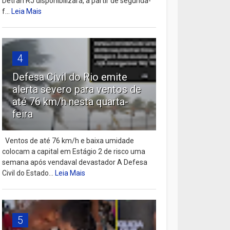
Detran RJ disponibilizará, a partir de segunda-
f...
Leia Mais
4
Defesa Civil do Rio emite
alerta severo para ventos de
até 76 km/h nesta quarta-
feira
Ventos de até 76 km/h e baixa umidade
colocam a capital em Estágio 2 de risco uma
semana após vendaval devastador A Defesa
Civil do Estado...
Leia Mais
5