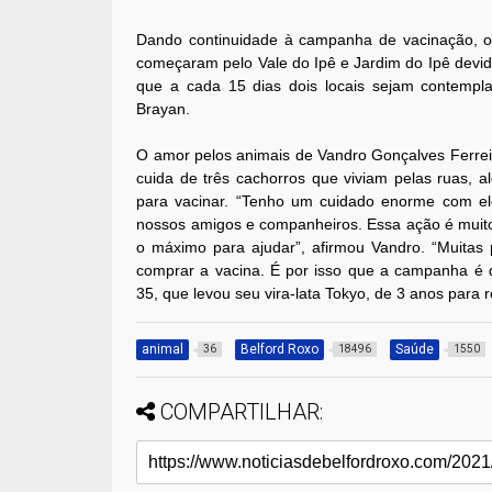
Dando continuidade à campanha de vacinação, o
começaram pelo Vale do Ipê e Jardim do Ipê devi
que a cada 15 dias dois locais sejam contempl
Brayan.
O amor pelos animais de Vandro Gonçalves Ferreira
cuida de três cachorros que viviam pelas ruas, 
para vacinar. “Tenho um cuidado enorme com el
nossos amigos e companheiros. Essa ação é muito 
o máximo para ajudar”, afirmou Vandro. “Muitas 
comprar a vacina. É por isso que a campanha é 
35, que levou seu vira-lata Tokyo, de 3 anos para 
animal
Belford Roxo
Saúde
36
18496
1550
COMPARTILHAR: