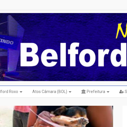
elford Roxo
Atos Câmara (BOL)
Prefeitura
S