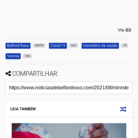
Via
G1
Belford Roxo
Covid-19
ministério da saúde
18494
345
19
Vacina
165
COMPARTILHAR:
LEIA TAMBÉM