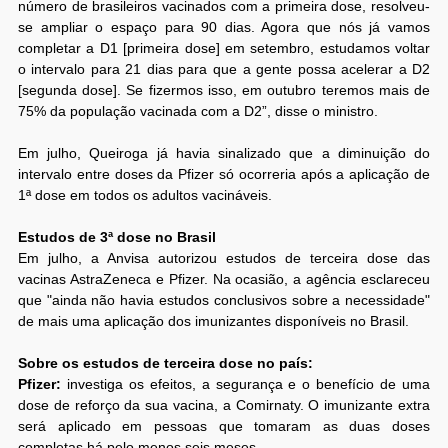
número de brasileiros vacinados com a primeira dose, resolveu-
se ampliar o espaço para 90 dias. Agora que nós já vamos
completar a D1 [primeira dose] em setembro, estudamos voltar
o intervalo para 21 dias para que a gente possa acelerar a D2
[segunda dose]. Se fizermos isso, em outubro teremos mais de
75% da população vacinada com a D2”, disse o ministro.
Em julho, Queiroga já havia sinalizado que a diminuição do
intervalo entre doses da Pfizer só ocorreria após a aplicação de
1ª dose em todos os adultos vacináveis.
Estudos de 3ª dose no Brasil
Em julho, a Anvisa autorizou estudos de terceira dose das
vacinas AstraZeneca e Pfizer. Na ocasião, a agência esclareceu
que "ainda não havia estudos conclusivos sobre a necessidade"
de mais uma aplicação dos imunizantes disponíveis no Brasil.
Sobre os estudos de terceira dose no país:
Pfizer:
investiga os efeitos, a segurança e o benefício de uma
dose de reforço da sua vacina, a Comirnaty. O imunizante extra
será aplicado em pessoas que tomaram as duas doses
completas há pelo menos seis meses.