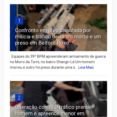
1
Confronto em área disputada por
milícia e tráfico deixa um morto e um
preso em Belford Roxo
Equipes do 39º BPM apreenderam armamento de guerra
no Morro da Torre, no bairro Shangri-Lá Um homem
morreu e outro foi preso durante uma o...
Leia Mais
2
Operação contra o tráfico prende
homem e apreende menor em