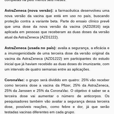
AstraZeneca (nova versão):
a farmacêutica desenvolveu uma
nova versão da vacina que está em uso no país, buscando
proteção contra a variante beta. Parte do ensaio clínico prevê
que uma dose da nova versão da vacina (AZD2816) seja
aplicada em pessoas que receberam as duas doses da versão
atual da AstraZeneca (AZD1222).
AstraZeneca (usada no país):
avalia a segurança, a eficácia e
a imunogenicidade de uma terceira dose da versão original da
vacina da AstraZeneca (AZD1222) em participantes do estudo
inicial que já haviam recebido as duas doses do imunizante, com
um intervalo de quatro semanas entre as aplicações.
CoronaVac:
o grupo será dividido em quatro: 25% vão receber
como terceira dose a vacina da Pfizer, 25% da AstraZeneca,
25% da Janssen e 25% da CoronaVac. O objetivo é saber se a
terceira dose vai aumentar o número de anticorpos. Os
pesquisadores também vão avaliar a segurança dessa terceira
dose, possíveis reações, como febre e dor, já que serão
testadas vacinas diferentes em cada grupo.