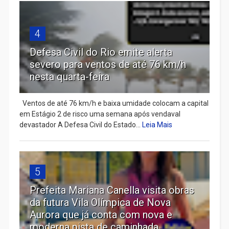
4
Defesa Civil do Rio emite alerta
severo para ventos de até 76 km/h
nesta quarta-feira
Ventos de até 76 km/h e baixa umidade colocam a capital
em Estágio 2 de risco uma semana após vendaval
devastador A Defesa Civil do Estado...
Leia Mais
5
Prefeita Mariana Canella visita obras
da futura Vila Olímpica de Nova
Aurora que já conta com nova e
moderna pista de caminhada