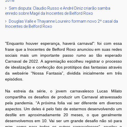
2018
Sem disputa: Claudio Russo e André Diniz criarão samba
enredo sobre Magé da Inocentes de Belford Roxo
Douglas Valle e Thayanne Loureiro formam novo 2º casal da
Inocentes de Belford Roxo
"Enquanto houver esperança, haverá carnaval": foi com essa
frase que a Inocentes de Belford Roxo anunciou em suas redes
sociais mais um importante passo rumo ao tão esperado
Carnaval de 2022. A agremiação escolheu registrar o processo
de idealização e confecção dos protótipos das fantasias através
da websérie “Nossa Fantasia”, dividida inicialmente em três
episódios.
Na estreia da série, o jovem carnavalesco Lucas Milato
compartilha os desafios de produzir um Carnaval atravessado
pela pandemia. “A próxima folia vai ser diferente em diversos
aspectos. Um deles é pelo fato de estarmos desenvolvendo um
desfile em aproximadamente 20 meses, o que geralmente
desenvolvemos em 10. Vai ser um grande desafio não só para
mim, como para todos os outros carnavalescos”, revelou o