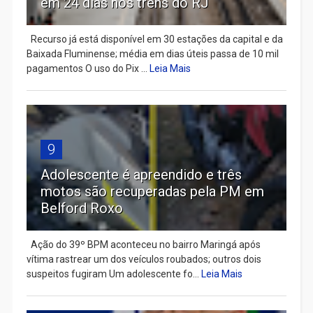
em 24 dias nos trens do RJ
Recurso já está disponível em 30 estações da capital e da
Baixada Fluminense; média em dias úteis passa de 10 mil
pagamentos O uso do Pix ...
Leia Mais
9
Adolescente é apreendido e três
motos são recuperadas pela PM em
Belford Roxo
Ação do 39º BPM aconteceu no bairro Maringá após
vítima rastrear um dos veículos roubados; outros dois
suspeitos fugiram Um adolescente fo...
Leia Mais