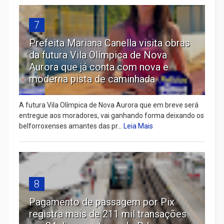
7
Prefeita Mariana Canella visita obras
da futura Vila Olímpica de Nova
Aurora que já conta com nova e
moderna pista de caminhada
A futura Vila Olímpica de Nova Aurora que em breve será
entregue aos moradores, vai ganhando forma deixando os
belforroxenses amantes das pr...
Leia Mais
8
Pagamento de passagem por Pix
registra mais de 211 mil transações