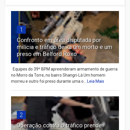
1
Confronto em área disputada por
milícia e tráfico deixa um morto e um
preso em Belford Roxo
Equipes do 39º BPM apreenderam armamento de guerra
no Morro da Torre, no bairro Shangri-Lá Um homem
morreu e outro foi preso durante uma o...
Leia Mais
2
Operação contra o tráfico prende