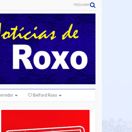
PESQUISAR
ervidor
Belford Roxo