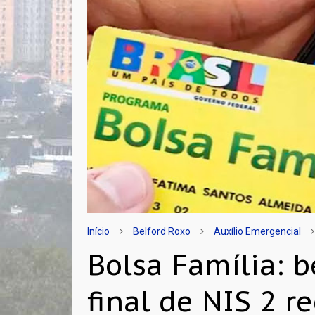
Início
Belford Roxo
Auxílio Emergencial
Bolsa Família: b
final de NIS 2 r