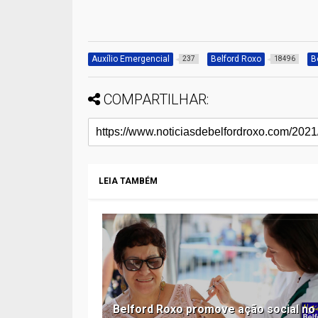
Auxílio Emergencial
Belford Roxo
B
237
18496
COMPARTILHAR:
LEIA TAMBÉM
Belford Roxo promove ação social no