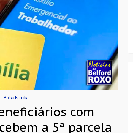
Bolsa Família
eneficiários com
ecebem a 5ª parcela