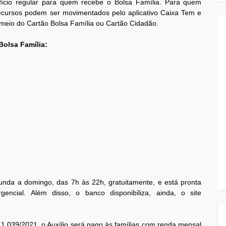
cio regular para quem recebe o Bolsa Família. Para quem
recursos podem ser movimentados pelo aplicativo Caixa Tem e
 meio do Cartão Bolsa Família ou Cartão Cidadão.
Bolsa Família:
gunda a domingo, das 7h às 22h, gratuitamente, e está pronta
gencial. Além disso, o banco disponibiliza, ainda, o site
 1.039/2021, o Auxílio será pago às famílias com renda mensal