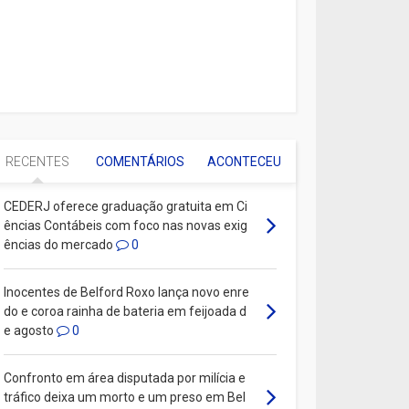
RECENTES
COMENTÁRIOS
ACONTECEU
CEDERJ oferece graduação gratuita em Ci
ências Contábeis com foco nas novas exig
ências do mercado
0
Inocentes de Belford Roxo lança novo enre
do e coroa rainha de bateria em feijoada d
e agosto
0
Confronto em área disputada por milícia e
tráfico deixa um morto e um preso em Bel