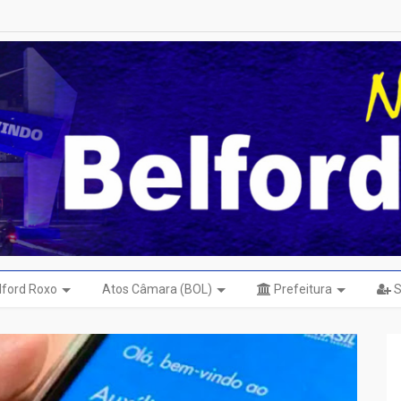
elford Roxo
Atos Câmara (BOL)
Prefeitura
S