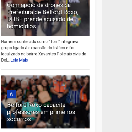
Com apoio de drones da
Prefeitura de Belford Roxo,
DHBF prende acusado de
homicídios
Homem conhecido como "Tom" integrava
grupo ligado à expansão do tráfico e foi
localizado no bairro Xavantes Policiais civis da
Del...
Leia Mais
6
Belford Roxo capacita
professores em primeiros
socorros