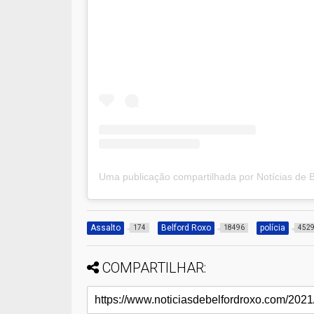
Assalto
Belford Roxo
polícia
174
18496
452
COMPARTILHAR: