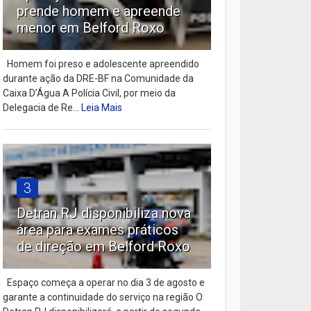
prende homem e apreende
menor em Belford Roxo
Homem foi preso e adolescente apreendido
durante ação da DRE-BF na Comunidade da
Caixa D’Água A Polícia Civil, por meio da
Delegacia de Re...
Leia Mais
3
Detran RJ disponibiliza nova
área para exames práticos
de direção em Belford Roxo
Espaço começa a operar no dia 3 de agosto e
garante a continuidade do serviço na região O