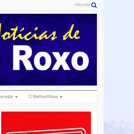
PESQUISAR
ervidor
Belford Roxo