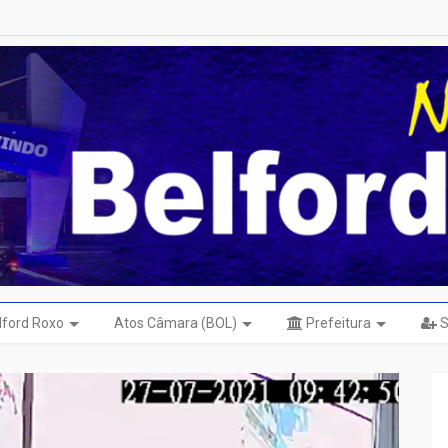
elford Roxo
Atos Câmara (BOL)
Prefeitura
S