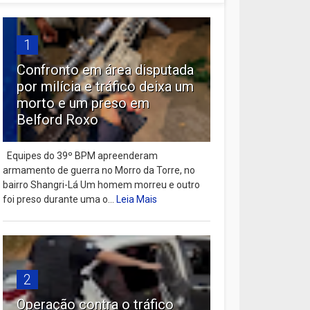
1
Confronto em área disputada
por milícia e tráfico deixa um
morto e um preso em
Belford Roxo
Equipes do 39º BPM apreenderam
armamento de guerra no Morro da Torre, no
bairro Shangri-Lá Um homem morreu e outro
foi preso durante uma o...
Leia Mais
2
Operação contra o tráfico