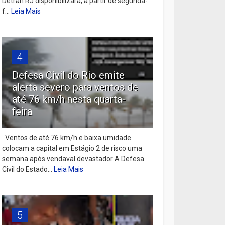
Detran RJ disponibilizará, a partir de segunda-
f...
Leia Mais
4
Defesa Civil do Rio emite
alerta severo para ventos de
até 76 km/h nesta quarta-
feira
Ventos de até 76 km/h e baixa umidade
colocam a capital em Estágio 2 de risco uma
semana após vendaval devastador A Defesa
Civil do Estado...
Leia Mais
5