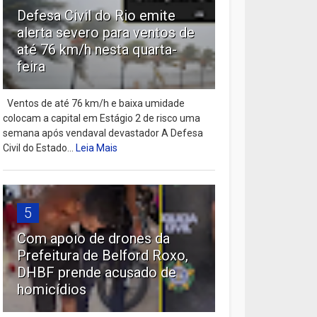
Defesa Civil do Rio emite
alerta severo para ventos de
até 76 km/h nesta quarta-
feira
Ventos de até 76 km/h e baixa umidade
colocam a capital em Estágio 2 de risco uma
semana após vendaval devastador A Defesa
Civil do Estado...
Leia Mais
5
Com apoio de drones da
Prefeitura de Belford Roxo,
DHBF prende acusado de
homicídios