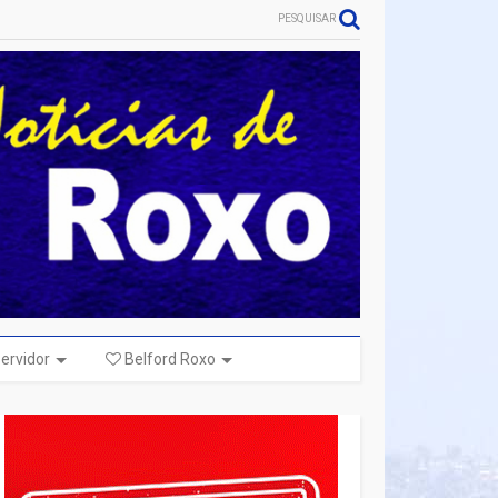
PESQUISAR
ervidor
Belford Roxo