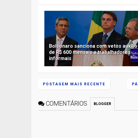
Bolsonaro sanciona com vetos auxílio
de R$ 600 mensais a trabalhadores
informais
POSTAGEM MAIS RECENTE
PÁ
COMENTÁRIOS
BLOGGER