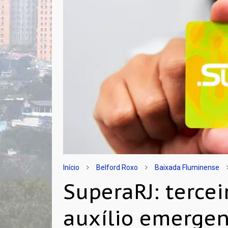
Início
Belford Roxo
Baixada Fluminense
SuperaRJ: tercei
auxílio emergen