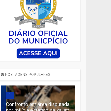
POSTAGENS POPULARES
1
Confronto em área disputada
por milícia e tráfico deixa um