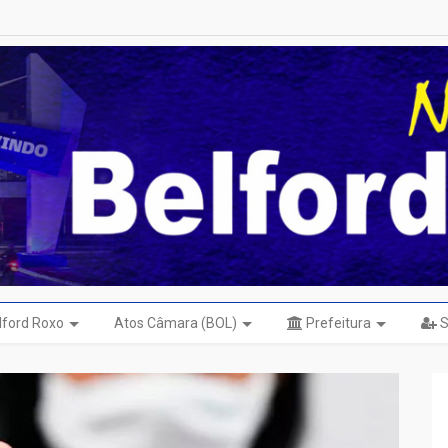
elford Roxo
Atos Câmara (BOL)
Prefeitura
S