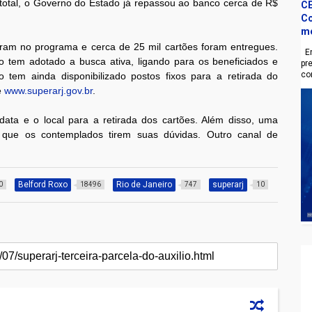
 total, o Governo do Estado já repassou ao banco cerca de R$
CE
Co
m
raram no programa e cerca de 25 mil cartões foram entregues.
En
rno tem adotado a busca ativa, ligando para os beneficiados e
pr
co
 tem ainda disponibilizado postos fixos para a retirada do
e
www.superarj.gov.br
.
a e o local para a retirada dos cartões. Além disso, uma
a que os contemplados tirem suas dúvidas. Outro canal de
Belford Roxo
Rio de Janeiro
superarj
0
18496
747
10