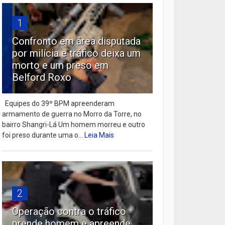
1
Confronto em área disputada
por milícia e tráfico deixa um
morto e um preso em
Belford Roxo
Equipes do 39º BPM apreenderam
armamento de guerra no Morro da Torre, no
bairro Shangri-Lá Um homem morreu e outro
foi preso durante uma o...
Leia Mais
2
Operação contra o tráfico
prende homem e apreende