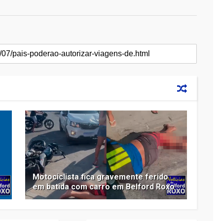
Motociclista fica gravemente ferido
em batida com carro em Belford Roxo