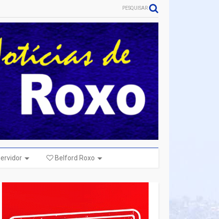
PESQUISAR
ervidor
Belford Roxo