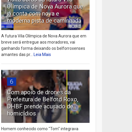
Olímpica de Nova Aurora que
já conta com nova e
moderna pista de caminhada
A futura Vila Olímpica de Nova Aurora que em
breve será entregue aos moradores, vai
ganhando forma deixando os belforroxenses
amantes das pr...
Leia Mais
6
Com apoio de drones da
Prefeitura de Belford Roxo,
DHBF prende acusado de
homicídios
Homem conhecido como "Tom" integrava