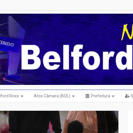
elford Roxo
Atos Câmara (BOL)
Prefeitura
S