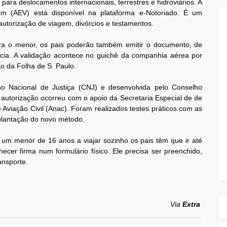
para deslocamentos internacionais, terrestres e hidroviários. A
em (AEV) está disponível na plataforma e-Notoriado. É um
utorização de viagem, divórcios e testamentos.
ara o menor, os pais poderão também emitir o documento, de
ência. A validação acontece no guichê da companhia aérea por
o da Folha de S. Paulo.
ho Nacional de Justiça (CNJ) e desenvolvida pelo Conselho
 autorização ocorreu com o apoio da Secretaria Especial de de
Aviação Civil (Anac). Foram realizados testes práticos com as
plantação do novo método.
r um menor de 16 anos a viajar sozinho os pais têm que ir até
ecer firma num formulário físico. Ele precisa ser preenchido,
ansporte.
Via
Extra