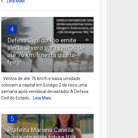
f...
Leia Mais
4
Defesa Civil do Rio emite
alerta severo para ventos de
até 76 km/h nesta quarta-
feira
Ventos de até 76 km/h e baixa umidade
colocam a capital em Estágio 2 de risco uma
semana após vendaval devastador A Defesa
Civil do Estado...
Leia Mais
5
Prefeita Mariana Canella
visita obras da futura Vila