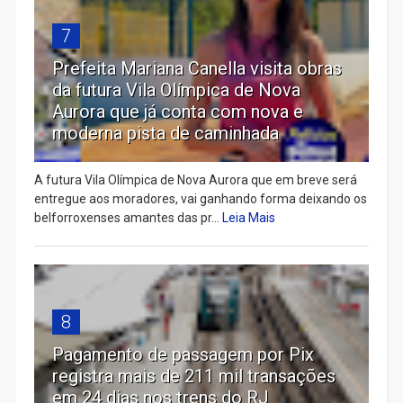
7
Prefeita Mariana Canella visita obras
da futura Vila Olímpica de Nova
Aurora que já conta com nova e
moderna pista de caminhada
A futura Vila Olímpica de Nova Aurora que em breve será
entregue aos moradores, vai ganhando forma deixando os
belforroxenses amantes das pr...
Leia Mais
8
Pagamento de passagem por Pix
registra mais de 211 mil transações
em 24 dias nos trens do RJ