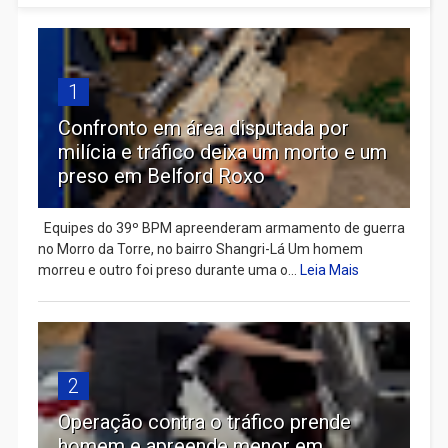
1
Confronto em área disputada por
milícia e tráfico deixa um morto e um
preso em Belford Roxo
Equipes do 39º BPM apreenderam armamento de guerra
no Morro da Torre, no bairro Shangri-Lá Um homem
morreu e outro foi preso durante uma o...
Leia Mais
2
Operação contra o tráfico prende
homem e apreende menor em