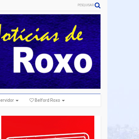
PESQUISAR
ervidor
Belford Roxo