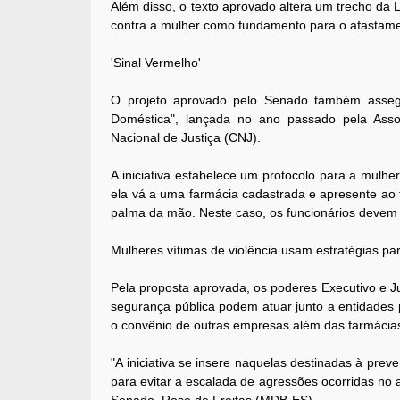
Além disso, o texto aprovado altera um trecho da Le
contra a mulher como fundamento para o afastamen
'Sinal Vermelho'
O projeto aprovado pelo Senado também assegu
Doméstica", lançada no ano passado pela Asso
Nacional de Justiça (CNJ).
A iniciativa estabelece um protocolo para a mulh
ela vá a uma farmácia cadastrada e apresente ao
palma da mão. Neste caso, os funcionários devem 
Mulheres vítimas de violência usam estratégias pa
Pela proposta aprovada, os poderes Executivo e Jud
segurança pública podem atuar junto a entidades 
o convênio de outras empresas além das farmácias,
"A iniciativa se insere naquelas destinadas à prev
para evitar a escalada de agressões ocorridas no a
Senado, Rose de Freitas (MDB-ES).