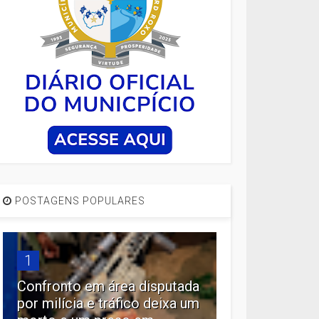
POSTAGENS POPULARES
1
Confronto em área disputada
por milícia e tráfico deixa um