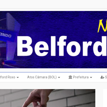
elford Roxo
Atos Câmara (BOL)
Prefeitura
S