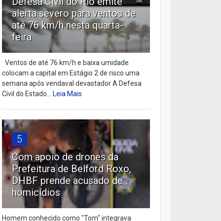
Defesa Civil do Rio emite
alerta severo para ventos de
até 76 km/h nesta quarta-
feira
Ventos de até 76 km/h e baixa umidade
colocam a capital em Estágio 2 de risco uma
semana após vendaval devastador A Defesa
Civil do Estado...
Leia Mais
5
Com apoio de drones da
Prefeitura de Belford Roxo,
DHBF prende acusado de
homicídios
Homem conhecido como "Tom" integrava