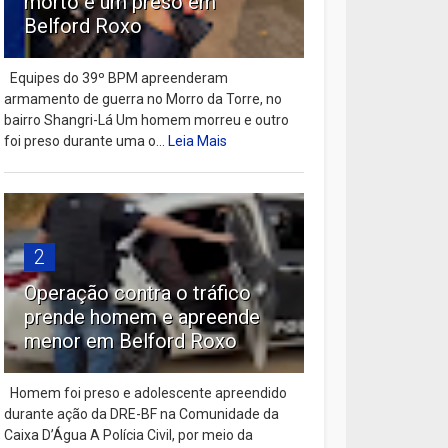
morto e um preso em
Belford Roxo
Equipes do 39º BPM apreenderam
armamento de guerra no Morro da Torre, no
bairro Shangri-Lá Um homem morreu e outro
foi preso durante uma o...
Leia Mais
2
Operação contra o tráfico
prende homem e apreende
menor em Belford Roxo
Homem foi preso e adolescente apreendido
durante ação da DRE-BF na Comunidade da
Caixa D’Água A Polícia Civil, por meio da