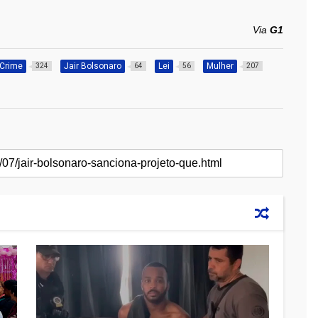
Via
G1
Crime
Jair Bolsonaro
Lei
Mulher
324
64
56
207