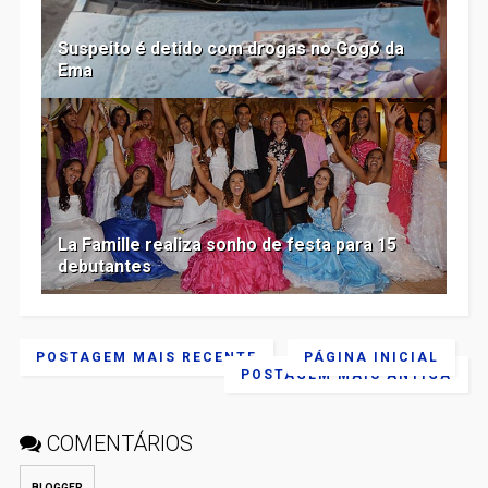
Suspeito é detido com drogas no Gogó da
Ema
La Famille realiza sonho de festa para 15
debutantes
POSTAGEM MAIS RECENTE
PÁGINA INICIAL
POSTAGEM MAIS ANTIGA
COMENTÁRIOS
BLOGGER