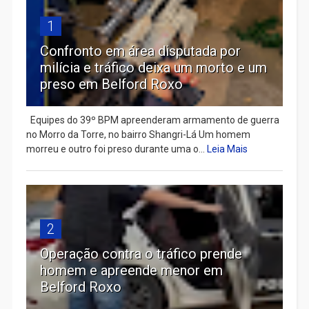
1
Confronto em área disputada por
milícia e tráfico deixa um morto e um
preso em Belford Roxo
Equipes do 39º BPM apreenderam armamento de guerra
no Morro da Torre, no bairro Shangri-Lá Um homem
morreu e outro foi preso durante uma o...
Leia Mais
2
Operação contra o tráfico prende
homem e apreende menor em
Belford Roxo