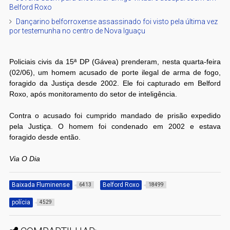
Belford Roxo
Dançarino belforroxense assassinado foi visto pela última vez
por testemunha no centro de Nova Iguaçu
Policiais civis da 15ª DP (Gávea) prenderam, nesta quarta-feira
(02/06), um homem acusado de porte ilegal de arma de fogo,
foragido da Justiça desde 2002. Ele foi capturado em Belford
Roxo, após monitoramento do setor de inteligência.
Contra o acusado foi cumprido mandado de prisão expedido
pela Justiça. O homem foi condenado em 2002 e estava
foragido desde então.
Via O Dia
Baixada Fluminense
Belford Roxo
6413
18499
polícia
4529