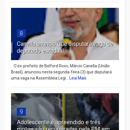
8
Canella anuncia que disputará vaga de
deputado estadual
​ O ex-prefeito de Belford Roxo, Márcio Canella (União
Brasil), anunciou nesta segunda-feira (3) que disputará
uma vaga na Assembleia Legi...
Leia Mais
9
Adolescente é apreendido e três
motos são recuperadas pela PM em