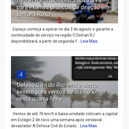
Detran RJ disponibiliza nova área
para exames práticos de direção em
Belford Roxo
Espaço começa a operar no dia 3 de agosto e garante a
continuidade do serviço na região O Detran RJ
disponibilizará, a partir de segunda-f...
Leia Mais
4
Defesa Civil do Rio emite alerta
severo para ventos de até 76 km/h
nesta quarta-feira
Ventos de até 76 km/h e baixa umidade colocam a capital
em Estágio 2 de risco uma semana após vendaval
devastador A Defesa Civil do Estado...
Leia Mais