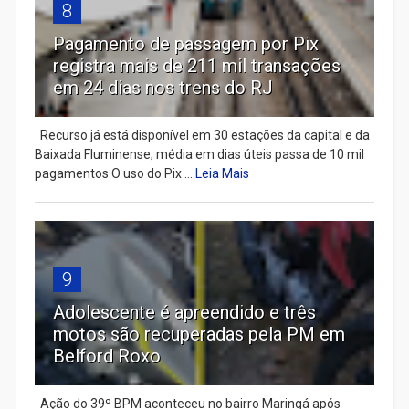
8
Pagamento de passagem por Pix
registra mais de 211 mil transações
em 24 dias nos trens do RJ
Recurso já está disponível em 30 estações da capital e da
Baixada Fluminense; média em dias úteis passa de 10 mil
pagamentos O uso do Pix ...
Leia Mais
9
Adolescente é apreendido e três
motos são recuperadas pela PM em
Belford Roxo
Ação do 39º BPM aconteceu no bairro Maringá após