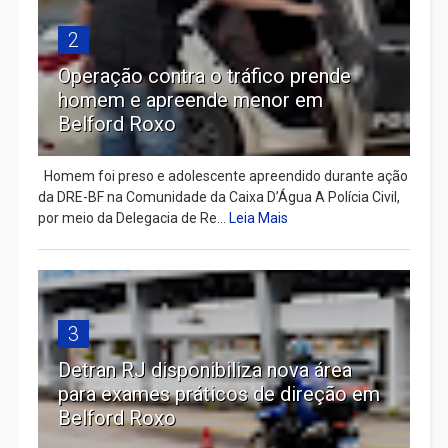
2
Operação contra o tráfico prende
homem e apreende menor em
Belford Roxo
Homem foi preso e adolescente apreendido durante ação
da DRE-BF na Comunidade da Caixa D’Água A Polícia Civil,
por meio da Delegacia de Re...
Leia Mais
3
Detran RJ disponibiliza nova área
para exames práticos de direção em
Belford Roxo