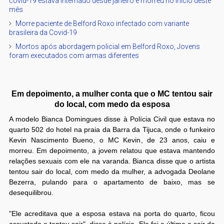
covid-19 estava internado desde janeiro e morreu no início deste
mês
Morre paciente de Belford Roxo infectado com variante
brasileira da Covid-19
Mortos após abordagem policial em Belford Roxo, Jovens
foram executados com armas diferentes
Em depoimento, a mulher conta que o MC tentou sair
do local, com medo da esposa
A modelo Bianca Domingues disse à Polícia Civil que estava no
quarto 502 do hotel na praia da Barra da Tijuca, onde o funkeiro
Kevin Nascimento Bueno, o MC Kevin, de 23 anos, caiu e
morreu. Em depoimento, a jovem relatou que estava mantendo
relações sexuais com ele na varanda. Bianca disse que o artista
tentou sair do local, com medo da mulher, a advogada Deolane
Bezerra, pulando para o apartamento de baixo, mas se
desequilibrou.
"Ele acreditava que a esposa estava na porta do quarto, ficou
assustado e tentou sair", disse à polícia. Ela foi a última a sair da