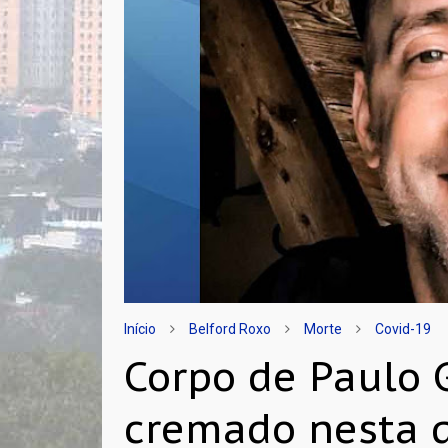
Início
Belford Roxo
Morte
Covid-19
Corpo de Paulo 
cremado nesta q