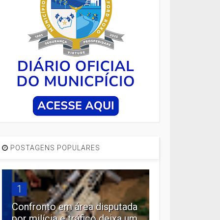
POSTAGENS POPULARES
1
Confronto em área disputada
por milícia e tráfico deixa um