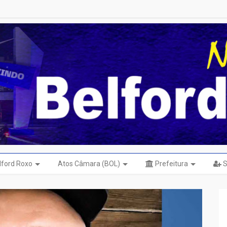
elford Roxo
Atos Câmara (BOL)
Prefeitura
S