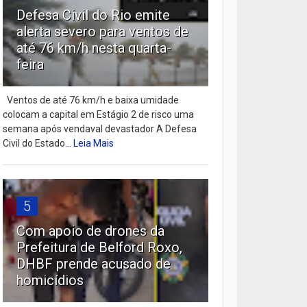
Defesa Civil do Rio emite
alerta severo para ventos de
até 76 km/h nesta quarta-
feira
Ventos de até 76 km/h e baixa umidade
colocam a capital em Estágio 2 de risco uma
semana após vendaval devastador A Defesa
Civil do Estado...
Leia Mais
5
Com apoio de drones da
Prefeitura de Belford Roxo,
DHBF prende acusado de
homicídios