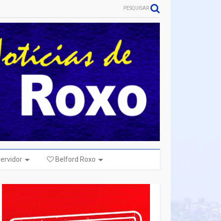
PESQUISAR
ervidor
Belford Roxo