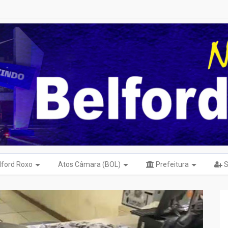
elford Roxo
Atos Câmara (BOL)
Prefeitura
S