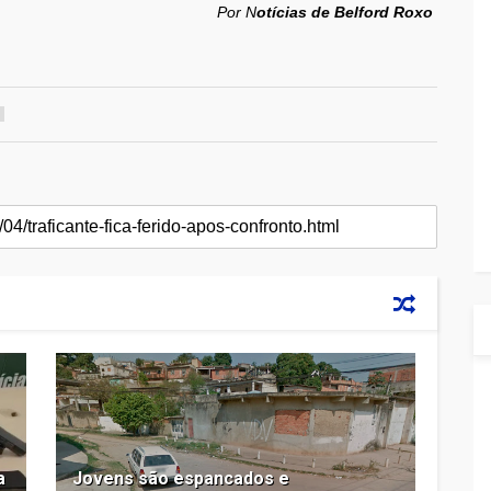
Por N
otícias de Belford Roxo
a
Jovens são espancados e