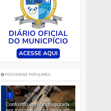
POSTAGENS POPULARES
1
Confronto em área disputada
por milícia e tráfico deixa um