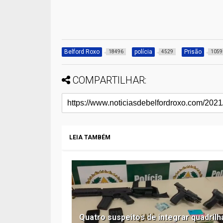
Belford Roxo
polícia
Prisão
18496
4529
1059
COMPARTILHAR:
LEIA TAMBÉM
Quatro suspeitos de integrar quadrilh