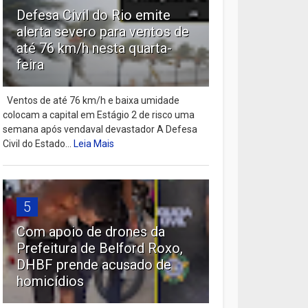
Defesa Civil do Rio emite
alerta severo para ventos de
até 76 km/h nesta quarta-
feira
Ventos de até 76 km/h e baixa umidade
colocam a capital em Estágio 2 de risco uma
semana após vendaval devastador A Defesa
Civil do Estado...
Leia Mais
5
Com apoio de drones da
Prefeitura de Belford Roxo,
DHBF prende acusado de
homicídios