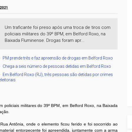
 2021
Um traficante foi preso após uma troca de tiros com
policiais militares do 39º BPM, em Belford Roxo, na
Baixada Fluminense. Drogas foram apr...
PM prende três e faz apreensão de drogas em Belford Roxo
Chega a seis número de pessoas detidas em Belford Roxo
Em Belford Roxo (RJ), três pessoas são detidas por crimes
eleitorais
om policiais militares do 39º BPM, em Belford Roxo, na Baixada
 ação.
ua Antônia, onde o elemento ficou ferido e foi socorrido ao
 material entorpecente foi apreendida, juntamente com a arma