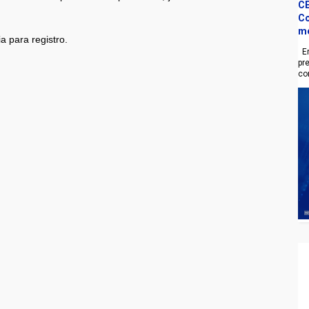
CE
Co
m
a para registro.
En
pr
co