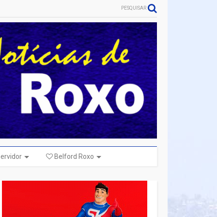
PESQUISAR
ervidor
Belford Roxo