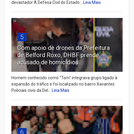
devastador A Defesa Civil do Estado...
Leia Mais
5
Com apoio de drones da Prefeitura
de Belford Roxo, DHBF prende
acusado de homicídios
Homem conhecido como "Tom" integrava grupo ligado à
expansão do tráfico e foi localizado no bairro Xavantes
Policiais civis da Del...
Leia Mais
6