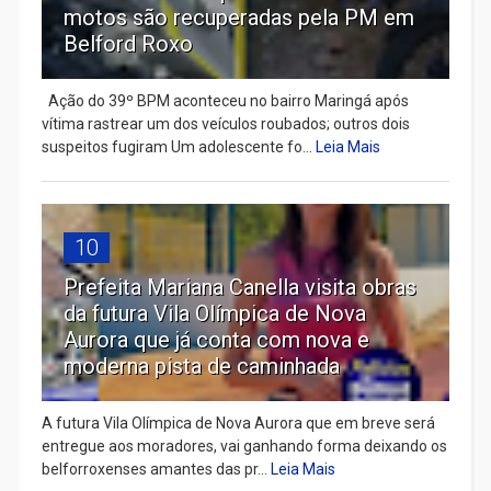
motos são recuperadas pela PM em
Belford Roxo
Ação do 39º BPM aconteceu no bairro Maringá após
vítima rastrear um dos veículos roubados; outros dois
suspeitos fugiram Um adolescente fo...
Leia Mais
10
Prefeita Mariana Canella visita obras
da futura Vila Olímpica de Nova
Aurora que já conta com nova e
moderna pista de caminhada
A futura Vila Olímpica de Nova Aurora que em breve será
entregue aos moradores, vai ganhando forma deixando os
belforroxenses amantes das pr...
Leia Mais