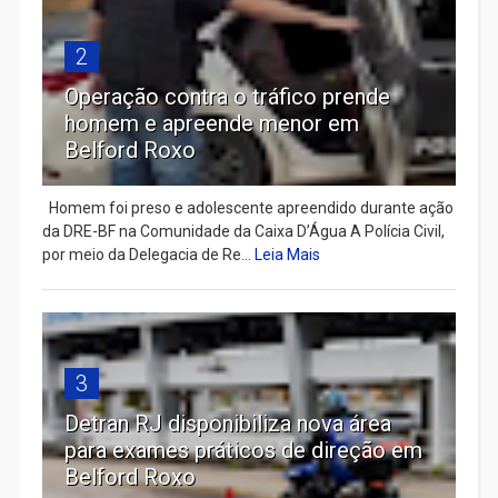
2
Operação contra o tráfico prende
homem e apreende menor em
Belford Roxo
Homem foi preso e adolescente apreendido durante ação
da DRE-BF na Comunidade da Caixa D’Água A Polícia Civil,
por meio da Delegacia de Re...
Leia Mais
3
Detran RJ disponibiliza nova área
para exames práticos de direção em
Belford Roxo