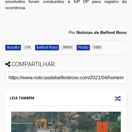
envolvidos foram conduzidos à 54ª DP para registro da
ocorrência.
Por
Notícias de Belford Roxo
Assalto
Belford Roxo
Prisão
174
18499
1059
COMPARTILHAR:
LEIA TAMBÉM