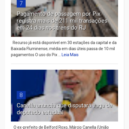
7
Pagamento de passagem por Pix
registra mais de 211 mil transações
em 24 dias nos trens do RJ
Recurso já está disponível em 30 estações da capital e da
Baixada Fluminense; média em dias úteis passa de 10 mil
pagamentos O uso do Pix ...
Leia Mais
8
Canella anuncia que disputará vaga de
deputado estadual
​ O ex-prefeito de Belford Roxo, Márcio Canella (União