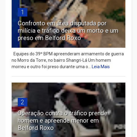
1
Confronto em área disputada por
milícia e tráfico deixa um morto e um
preso em Belford Roxo
Equipes do 39º BPM apreenderam armamento de guerra
no Morro da Torre, no bairro Shangri-Lá Um homem
morreu e outro foi preso durante uma o...
Leia Mais
2
Operação contra o tráfico prende
homem e apreende menor em
Belford Roxo