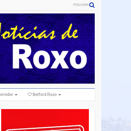
PESQUISAR
ervidor
Belford Roxo