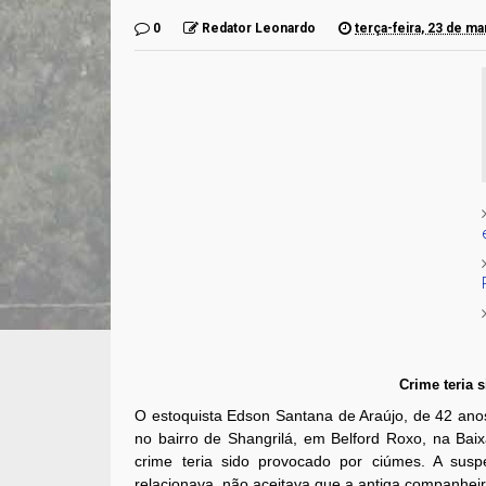
0
Redator Leonardo
terça-feira, 23 de m
Crime teria 
O estoquista Edson Santana de Araújo, de 42 anos
no bairro de Shangrilá, em Belford Roxo, na Bai
crime teria sido provocado por ciúmes. A su
relacionava, não aceitava que a antiga companhei