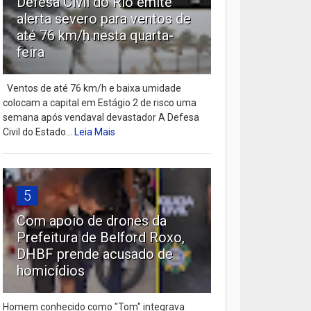
Defesa Civil do Rio emite
alerta severo para ventos de
até 76 km/h nesta quarta-
feira
Ventos de até 76 km/h e baixa umidade
colocam a capital em Estágio 2 de risco uma
semana após vendaval devastador A Defesa
Civil do Estado...
Leia Mais
5
Com apoio de drones da
Prefeitura de Belford Roxo,
DHBF prende acusado de
homicídios
Homem conhecido como "Tom" integrava