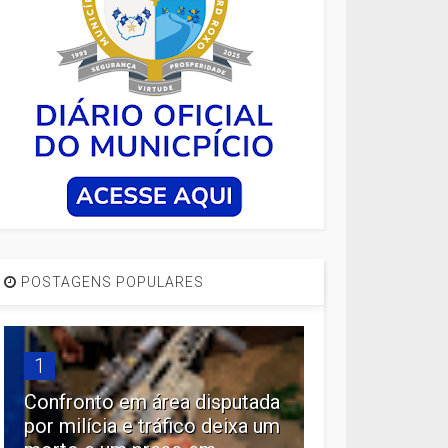
POSTAGENS POPULARES
1
Confronto em área disputada
por milícia e tráfico deixa um