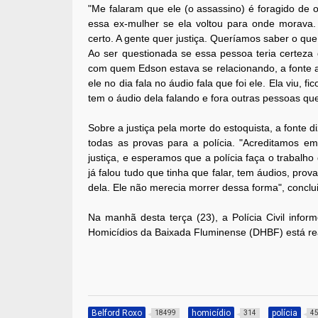
"Me falaram que ele (o assassino) é foragido de
essa ex-mulher se ela voltou para onde morava. 
certo. A gente quer justiça. Queríamos saber o qu
Ao ser questionada se essa pessoa teria certeza
com quem Edson estava se relacionando, a fonte 
ele no dia fala no áudio fala que foi ele. Ela viu, 
tem o áudio dela falando e fora outras pessoas qu
Sobre a justiça pela morte do estoquista, a fonte d
todas as provas para a polícia. "Acreditamos em
justiça, e esperamos que a polícia faça o trabalho
já falou tudo que tinha que falar, tem áudios, pro
dela. Ele não merecia morrer dessa forma", conclu
Na manhã desta terça (23), a Polícia Civil infor
Homicídios da Baixada Fluminense (DHBF) está rea
Belford Roxo
homicídio
polícia
18499
314
4