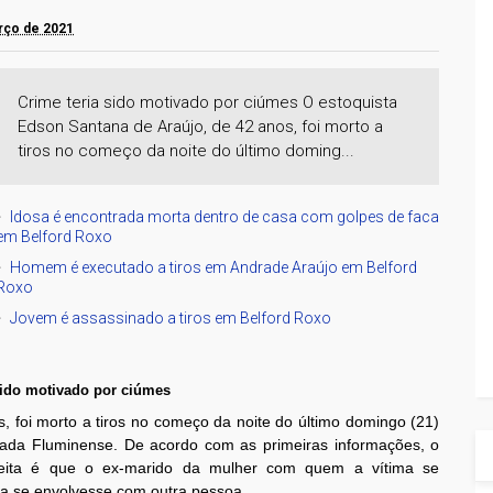
arço de 2021
Crime teria sido motivado por ciúmes O estoquista
Edson Santana de Araújo, de 42 anos, foi morto a
tiros no começo da noite do último doming...
Idosa é encontrada morta dentro de casa com golpes de faca
em Belford Roxo
Homem é executado a tiros em Andrade Araújo em Belford
Roxo
Jovem é assassinado a tiros em Belford Roxo
sido motivado por ciúmes
, foi morto a tiros no começo da noite do último domingo (21)
xada Fluminense. De acordo com as primeiras informações, o
speita é que o ex-marido da mulher com quem a vítima se
ra se envolvesse com outra pessoa.