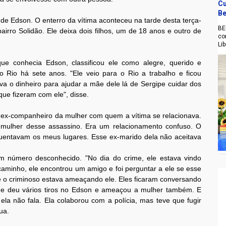
Cu
Be
e Edson. O enterro da vítima aconteceu na tarde desta terça-
BE
airro Solidão. Ele deixa dois filhos, um de 18 anos e outro de
co
Li
ue conhecia Edson, classificou ele como alegre, querido e
o Rio há sete anos. "Ele veio para o Rio a trabalho e ficou
a o dinheiro para ajudar a mãe dele lá de Sergipe cuidar dos
que fizeram com ele", disse.
ex-companheiro da mulher com quem a vítima se relacionava.
x-mulher desse assassino. Era um relacionamento confuso. O
uentavam os meus lugares. Esse ex-marido dela não aceitava
m número desconhecido. "No dia do crime, ele estava vindo
minho, ele encontrou um amigo e foi perguntar a ele se esse
ue o criminoso estava ameaçando ele. Eles ficaram conversando
 e deu vários tiros no Edson e ameaçou a mulher também. E
ela não fala. Ela colaborou com a polícia, mas teve que fugir
ua.