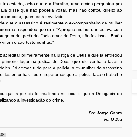
 outro estado, acho que é a Paraíba, uma amiga perguntou pra
Ela disse que não poderia voltar, mas não contou direito ao
e aconteceu, quem está envolvido."
 de que o assassino é realmente o ex-companheiro da mulher
anônima respondeu que sim. "A própria mulher que estava com
ficou gritando, pedindo: "pelo amor de Deus, não faz isso!". Então
e viram e são testemunhas."
iz acreditar primeiramente na justiça de Deus e que já entregou
 primeiro lugar na justiça de Deus, que ele venha a fazer a
 deles. Já demos tudo para a polícia, a ex-mulher do assassino
vas, testemunhas, tudo. Esperamos que a polícia faça o trabalho
iu.
mou que a perícia foi realizada no local e que a Delegacia de
lizando a investigação do crime.
Por
Jorge Costa
Via
O Dia
529