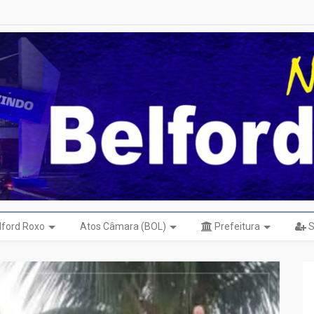
elford Roxo
Atos Câmara (BOL)
Prefeitura
S