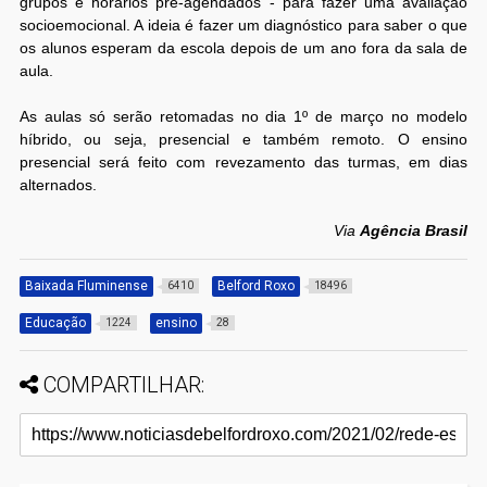
grupos e horários pré-agendados - para fazer uma avaliação
socioemocional. A ideia é fazer um diagnóstico para saber o que
os alunos esperam da escola depois de um ano fora da sala de
aula.
As aulas só serão retomadas no dia 1º de março no modelo
híbrido, ou seja, presencial e também remoto. O ensino
presencial será feito com revezamento das turmas, em dias
alternados.
Via
Agência Brasil
Baixada Fluminense
Belford Roxo
6410
18496
Educação
ensino
1224
28
COMPARTILHAR: