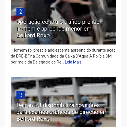
2
Operação contra o tráfico prende
homem e apreende menor em
Belford Roxo
Homem foi preso e adolescente apreendido durante ação
da DRE-BF na Comunidade da Caixa D’Água A Polícia Civil,
por meio da Delegacia de Re...
Leia Mais
3
Detran RJ disponibiliza nova área
para exames práticos de direção em
Belford Roxo