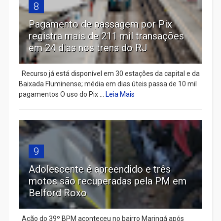
8
Pagamento de passagem por Pix
registra mais de 211 mil transações
em 24 dias nos trens do RJ
Recurso já está disponível em 30 estações da capital e da
Baixada Fluminense; média em dias úteis passa de 10 mil
pagamentos O uso do Pix ...
Leia Mais
9
Adolescente é apreendido e três
motos são recuperadas pela PM em
Belford Roxo
Ação do 39º BPM aconteceu no bairro Maringá após