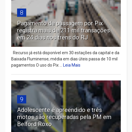
8
Pagamento de passagem por Pix
registra mais de 211 mil transações
em 24 dias nos trens do RJ
Recurso já está disponível em 30 estações da capital e da
Baixada Fluminense; média em dias úteis passa de 10 mil
pagamentos O uso do Pix ...
Leia Mais
9
Adolescente é apreendido e três
motos são recuperadas pela PM em
Belford Roxo