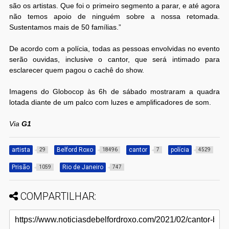
são os artistas. Que foi o primeiro segmento a parar, e até agora
não temos apoio de ninguém sobre a nossa retomada.
Sustentamos mais de 50 famílias.”
De acordo com a polícia, todas as pessoas envolvidas no evento
serão ouvidas, inclusive o cantor, que será intimado para
esclarecer quem pagou o cachê do show.
Imagens do Globocop às 6h de sábado mostraram a quadra
lotada diante de um palco com luzes e amplificadores de som.
Via
G1
artista
Belford Roxo
cantor
polícia
29
18496
7
4529
Prisão
Rio de Janeiro
1059
747
COMPARTILHAR: