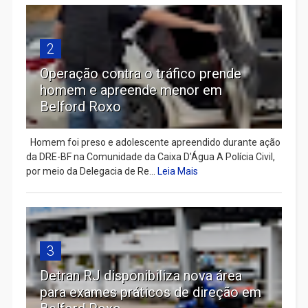
2
Operação contra o tráfico prende
homem e apreende menor em
Belford Roxo
Homem foi preso e adolescente apreendido durante ação
da DRE-BF na Comunidade da Caixa D’Água A Polícia Civil,
por meio da Delegacia de Re...
Leia Mais
3
Detran RJ disponibiliza nova área
para exames práticos de direção em